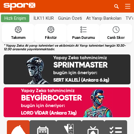
İLK11 KUR
Günün Özeti
At Yarışı Bankoları
TV'
Hızlı Erişim
Takımım
Fikstür
Puan Durumu
Canlı Skor
* Yapay Zeka At yarışı tahminleri ve ekibimizin At Yarışı tahminleri hergün 10:30-
12:30 arasında yayınlanmaktadır.
Yapay Zeka tahmincimiz
SPRINTMASTER
bugün için öneriyor:
SERT KALELİ (Ankara 6.kş)
Yapay Zeka tahmincimiz
BEYGİRBOOSTER
bugün için öneriyor:
LORD VİDAR (Ankara 7.kş)