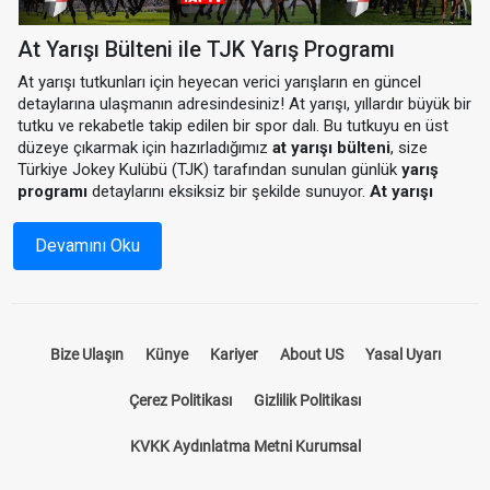
At Yarışı Bülteni ile TJK Yarış Programı
At yarışı tutkunları için heyecan verici yarışların en güncel
detaylarına ulaşmanın adresindesiniz! At yarışı, yıllardır büyük bir
tutku ve rekabetle takip edilen bir spor dalı. Bu tutkuyu en üst
düzeye çıkarmak için hazırladığımız
at yarışı bülteni
, size
Türkiye Jokey Kulübü (TJK) tarafından sunulan günlük
yarış
programı
detaylarını eksiksiz bir şekilde sunuyor.
At yarışı
programı
ile hem yarış saatlerini hem de katılımcı atların
durumlarını önceden inceleyebilir, yarışlardan en iyi sonuçları
Devamını Oku
almak için stratejinizi oluşturabilirsiniz.
At Yarışı Bülteni Nedir?
Bize Ulaşın
Künye
Kariyer
About US
Yasal Uyarı
At yarışı bülteni, yarış öncesinde tüm detayların paylaşıldığı
kapsamı bir rehberdir. Hangi hipodromda, hangi atların
Çerez Politikası
Gizlilik Politikası
yarışacağını, jokeylerin isimlerini, atların önceki performanslarını
ve pist koşullarını öğrenmek için ideal bir kaynaktır. Bizim
KVKK Aydınlatma Metni Kurumsal
sunduğumuz
at yarışı bülteni
, sadece standart bir program
sunmakla kalmaz, aynı zamanda yarışseverlerin kazançlarını