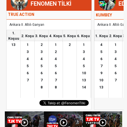
FENOMEN TİLKİ
ED
TRUE ACTION
KUMBEY
Ankara II. Altılı Ganyan
Ankara II. Altılı Ga
1.
2. Koşu
3. Koşu
4. Koşu
5. Koşu
6. Koşu
1. Koşu
2. Koşu
3.
Koşuu
13
1
2
1
2
1
4
1
3
3
2
3
5
3
4
4
4
4
6
4
5
5
5
5
7
5
6
6
6
10
9
6
7
7
7
13
10
7
8
8
14
13