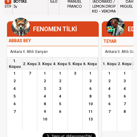
9
BOTTAS
56.0
MANUEL
IADORAKID /
DAHMA
ST:9
3y
FRANCO
LEMON DROP
MIGUEL C
KID - VEKOMA
FENOMEN TİLKİ
ED
ABBAS BEY
TEYAR
Ankara II. Altılı Ganyan
Ankara II. Altılı Ga
1.
2. Koşu
3. Koşu
4. Koşu
5. Koşu
6. Koşu
1. Koşu
2. Koşu
3.
Koşuu
1
7
1
1
3
1
1
1
2
2
2
3
2
3
4
3
3
6
4
4
5
4
4
8
5
6
6
8
5
10
6
7
7
9
6
11
7
8
10
13