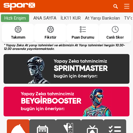
ANA SAYFA
İLK11 KUR
At Yarışı Bankoları
TV'
Hızlı Erişim
Takımım
Fikstür
Puan Durumu
Canlı Skor
* Yapay Zeka At yarışı tahminleri ve ekibimizin At Yarışı tahminleri hergün 10:30-
12:30 arasında yayınlanmaktadır.
Yapay Zeka tahmincimiz
SPRINTMASTER
bugün için öneriyor:
Yapay Zeka tahmincimiz
BEYGİRBOOSTER
bugün için öneriyor: