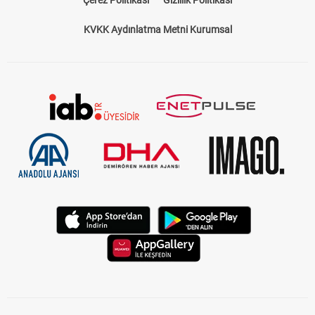
kapsamı bir rehberdir. Hangi hipodromda, hangi atların
yarışacağını, jokeylerin isimlerini, atların önceki performanslarını
ve pist koşullarını öğrenmek için ideal bir kaynaktır. Bizim
KVKK Aydınlatma Metni Kurumsal
sunduğumuz
at yarışı bülteni
, sadece standart bir program
sunmakla kalmaz, aynı zamanda yarışseverlerin kazançlarını
artıracak tahminler ve analizler içerir.
TJK Yarış Programı ile Güncel Bilgilere
Ulaşın
TJK yarış programı
, Türkiye Jokey Kulübü tarafından her gün
düzenlenir ve güncel yarış bilgilerini içerir. Hipodromlarda
düzenlenen yarışların saatleri, katılımcı atlar, pist türü ve hava
koşulları gibi kritik bilgiler bu programda yer alır. Sitemizde yer
alan
at yarışı programı
, bu bilgileri kolayca erişilebilir bir şekilde
sunar. Yarışseverlerin ihtiyacı olan her türlü detay tek bir
sayfada toplanmıştır.
Güncel Yarış Programları