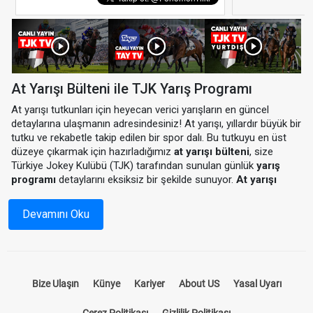
At Yarışı Bülteni ile TJK Yarış Programı
At yarışı tutkunları için heyecan verici yarışların en güncel
detaylarına ulaşmanın adresindesiniz! At yarışı, yıllardır büyük bir
tutku ve rekabetle takip edilen bir spor dalı. Bu tutkuyu en üst
düzeye çıkarmak için hazırladığımız
at yarışı bülteni
, size
Türkiye Jokey Kulübü (TJK) tarafından sunulan günlük
yarış
programı
detaylarını eksiksiz bir şekilde sunuyor.
At yarışı
programı
ile hem yarış saatlerini hem de katılımcı atların
durumlarını önceden inceleyebilir, yarışlardan en iyi sonuçları
Devamını Oku
almak için stratejinizi oluşturabilirsiniz.
At Yarışı Bülteni Nedir?
Bize Ulaşın
Künye
Kariyer
About US
Yasal Uyarı
At yarışı bülteni, yarış öncesinde tüm detayların paylaşıldığı
Çerez Politikası
Gizlilik Politikası