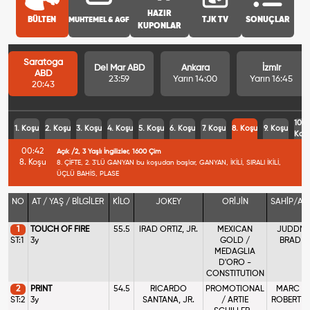
HAZIR
BÜLTEN
MUHTEMEL & AGF
TJK TV
SONUÇLAR
KUPONLAR
Saratoga
Del Mar ABD
Ankara
İzmir
ABD
23:59
Yarın 14:00
Yarın 16:45
20:43
10.
1. Koşu
2. Koşu
3. Koşu
4. Koşu
5. Koşu
6. Koşu
7. Koşu
8. Koşu
9. Koşu
Koş
00:42
Açık /2, 3 Yaşlı İngilizler, 1600 Çim
8. Koşu
8. ÇİFTE, 2. 3'LÜ GANYAN bu koşudan başlar, GANYAN, İKİLİ, SIRALI İKİLİ,
ÜÇLÜ BAHİS, PLASE
NO
AT / YAŞ / BİLGİLER
KİLO
JOKEY
ORİJİN
SAHİP/AN
1
TOUCH OF FIRE
55.5
IRAD ORTIZ, JR.
MEXICAN
JUDDMO
ST:1
3y
GOLD /
BRAD H
MEDAGLIA
D'ORO -
CONSTITUTION
2
PRINT
54.5
RICARDO
PROMOTIONAL
MARC KE
ST:2
3y
SANTANA, JR.
/ ARTIE
ROBERT R