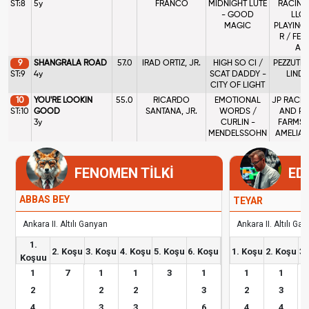
ST:8
5y
FRANCO
MIDNIGHT LUTE
RACING
- GOOD
LLC
MAGIC
PLAYING
R / FE
AB
9
SHANGRALA ROAD
57.0
IRAD ORTIZ, JR.
HIGH SO CI /
PEZZUTI,
ST:9
4y
SCAT DADDY -
LINDA
CITY OF LIGHT
10
YOU'RE LOOKIN
55.0
RICARDO
EMOTIONAL
JP RACIN
ST:10
GOOD
SANTANA, JR.
WORDS /
AND PA
3y
CURLIN -
FARMS 
MENDELSSOHN
AMELIA 
FENOMEN TİLKİ
ED
ABBAS BEY
TEYAR
Ankara II. Altılı Ganyan
Ankara II. Altılı Ga
1.
2. Koşu
3. Koşu
4. Koşu
5. Koşu
6. Koşu
1. Koşu
2. Koşu
3.
Koşuu
1
7
1
1
3
1
1
1
2
2
2
3
2
3
4
3
3
6
4
4