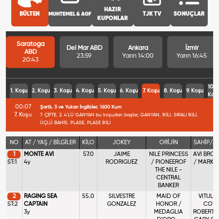
HAZIR
BÜLTEN
MUHTEMEL & AGF
TJK TV
SONUÇLAR
KUPONLAR
Saratoga
Del Mar ABD
Ankara
İzmir
ABD
23:59
Yarın 14:00
Yarın 16:45
20:43
10.
1. Koşu
2. Koşu
3. Koşu
4. Koşu
5. Koşu
6. Koşu
7. Koşu
8. Koşu
9. Koşu
Koş
00:07
Şartlı, 3 ve Yukarı İngilizler, 1600 Kum
7. Koşu
7. ÇİFTE, 2. 4'LÜ GANYAN bu koşudan başlar, GANYAN, İKİLİ, SIRALI İKİLİ,
ÜÇLÜ BAHİS, PLASE, PLASE İKİLİ
NO
AT / YAŞ / BİLGİLER
KİLO
JOKEY
ORİJİN
SAHİP/A
1
MONTE AVI
57.0
JAIME
NILE PRINCESS
AVI BROS
ST:1
4y
RODRIGUEZ
/ PIONEEROF
/ MARK A
THE NILE -
CENTRAL
BANKER
2
RAGING SEA
55.0
SILVESTRE
MAID OF
VITULLI
ST:2
CAPTAIN
GONZALEZ
HONOR /
COTR
3y
MEDAGLIA
ROBERT,