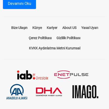
durumlarını önceden inceleyebilir, yarışlardan en iyi sonuçları
Devamını Oku
almak için stratejinizi oluşturabilirsiniz.
At Yarışı Bülteni Nedir?
Bize Ulaşın
Künye
Kariyer
About US
Yasal Uyarı
At yarışı bülteni, yarış öncesinde tüm detayların paylaşıldığı
kapsamı bir rehberdir. Hangi hipodromda, hangi atların
Çerez Politikası
Gizlilik Politikası
yarışacağını, jokeylerin isimlerini, atların önceki performanslarını
ve pist koşullarını öğrenmek için ideal bir kaynaktır. Bizim
KVKK Aydınlatma Metni Kurumsal
sunduğumuz
at yarışı bülteni
, sadece standart bir program
sunmakla kalmaz, aynı zamanda yarışseverlerin kazançlarını
artıracak tahminler ve analizler içerir.
TJK Yarış Programı ile Güncel Bilgilere
Ulaşın
TJK yarış programı
, Türkiye Jokey Kulübü tarafından her gün
düzenlenir ve güncel yarış bilgilerini içerir. Hipodromlarda
düzenlenen yarışların saatleri, katılımcı atlar, pist türü ve hava