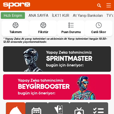
ANA SAYFA
İLK11 KUR
At Yarışı Bankoları
TV'
Hızlı Erişim
Takımım
Fikstür
Puan Durumu
Canlı Skor
* Yapay Zeka At yarışı tahminleri ve ekibimizin At Yarışı tahminleri hergün 10:30-
12:30 arasında yayınlanmaktadır.
Yapay Zeka tahmincimiz
SPRINTMASTER
bugün için öneriyor:
Yapay Zeka tahmincimiz
BEYGİRBOOSTER
bugün için öneriyor: