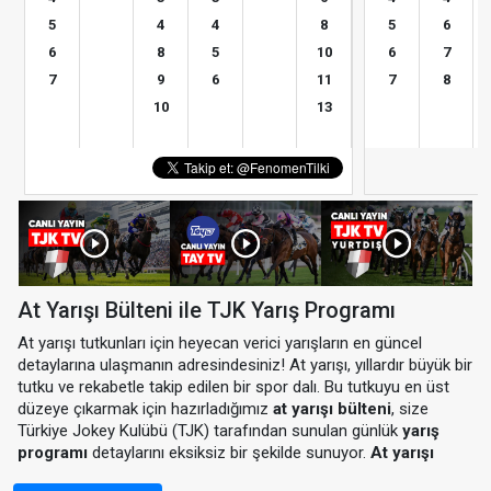
5
4
4
8
5
6
6
8
5
10
6
7
7
9
6
11
7
8
10
13
At Yarışı Bülteni ile TJK Yarış Programı
At yarışı tutkunları için heyecan verici yarışların en güncel
detaylarına ulaşmanın adresindesiniz! At yarışı, yıllardır büyük bir
tutku ve rekabetle takip edilen bir spor dalı. Bu tutkuyu en üst
düzeye çıkarmak için hazırladığımız
at yarışı bülteni
, size
Türkiye Jokey Kulübü (TJK) tarafından sunulan günlük
yarış
programı
detaylarını eksiksiz bir şekilde sunuyor.
At yarışı
programı
ile hem yarış saatlerini hem de katılımcı atların