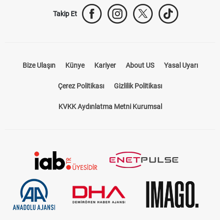
Takip Et
Bize Ulaşın
Künye
Kariyer
About US
Yasal Uyarı
Çerez Politikası
Gizlilik Politikası
KVKK Aydınlatma Metni Kurumsal