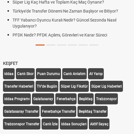
Süper Lig Kaç Hafta ve Toplam Kaç Maç Oynanır?
Türkiye'de Transfer Dönemi Ne Zaman Başlıyor ve Bitiyor?
TFF Yabancı Oyuncu Kuralı Nedir? Güncel Sezonda Nasıl
Uygulanıyor?
PFDK Nedir? PFDK Açılımı, Görevleri ve Karar Süreci
KEŞFET
iddaa
Canlı Skor
Puan Durumu
Canlı Anlatım
At Yarışı
Transfer Haberleri
TV'de Bugün
Süper Lig Fikstür
Süper Lig Haberleri
iddaa Programı
Galatasaray
Fenerbahçe
Beşiktaş
Trabzonspor
Galatasaray Transfer
Fenerbahçe Transfer
Beşiktaş Transfer
Trabzonspor Transfer
Canlı İzle
iddaa Sonuçları
Aktif Sayaç