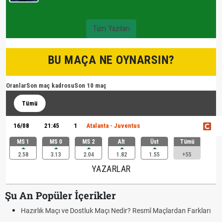
Tüm Yazıları
BU MAÇA NE OYNARSIN?
Oranlar
Son maç kadrosu
Son 10 maç
Tümü
16/08
21:45
1
Atalanta - Juventus
MS 1
MS 0
MS 2
Alt
Üst
Tümü
2.58
3.13
2.04
1.82
1.55
+55
YAZARLAR
Şu An Popüler İçerikler
Hazırlık Maçı ve Dostluk Maçı Nedir? Resmî Maçlardan Farkları