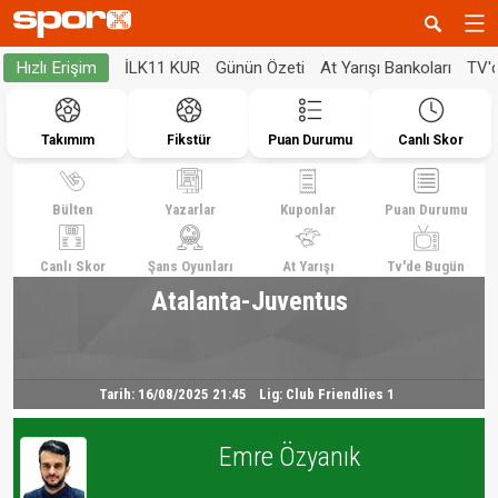
İLK11 KUR
Günün Özeti
At Yarışı Bankoları
TV'
Hızlı Erişim
Takımım
Fikstür
Puan Durumu
Canlı Skor
Bülten
Yazarlar
Kuponlar
Puan Durumu
Canlı Skor
Şans Oyunları
At Yarışı
Tv'de Bugün
Atalanta-Juventus
Tarih:
16/08/2025 21:45
Lig:
Club Friendlies 1
Emre Özyanık