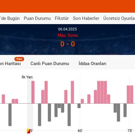
'de Bugün
Puan Durumu
Fikstür
Son Haberler
Ücretsiz Oyunla
06.04.2025
Maç Sonu
0 - 0
Yeni
n Haritası
Canlı Puan Durumu
İddaa Oranları
İlk Yarı
45'
60'
75'