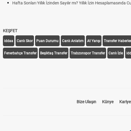
Hafta Sonları Yıllık İzinden Sayılır mı? Yıllık İzin Hesaplamasında 
KEŞFET
iddaa
Canlı Skor
Puan Durumu
Canlı Anlatım
At Yarışı
Transfer Haberler
Fenerbahçe Transfer
Beşiktaş Transfer
Trabzonspor Transfer
Canlı İzle
id
Bize Ulaşın
Künye
Kariye