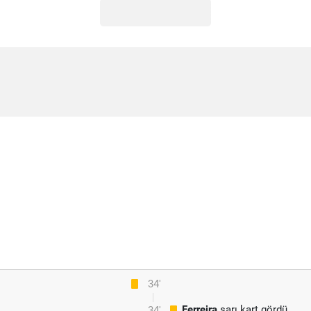
34'
Ferreira
sarı kart gördü
34'