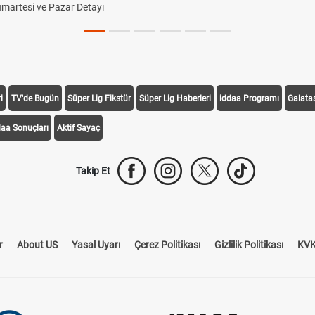
Cumartesi ve Pazar Detayı
i
TV'de Bugün
Süper Lig Fikstür
Süper Lig Haberleri
iddaa Programı
Galata
daa Sonuçları
Aktif Sayaç
Takip Et
r
About US
Yasal Uyarı
Çerez Politikası
Gizlilik Politikası
KVK