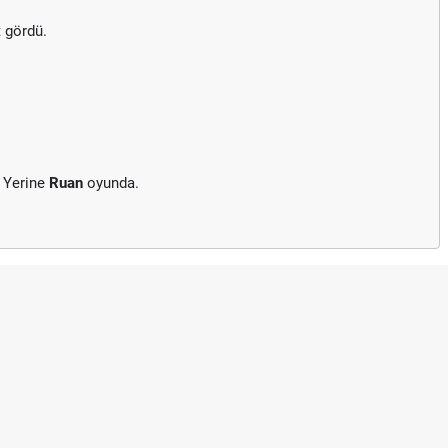
t gördü.
 Yerine
Ruan
oyunda.