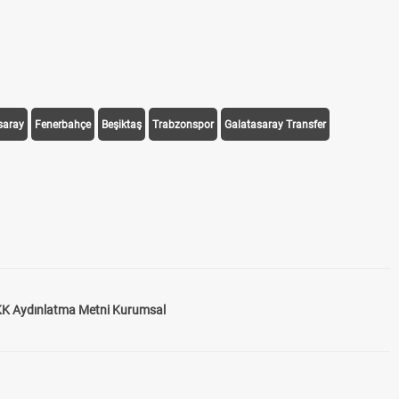
saray
Fenerbahçe
Beşiktaş
Trabzonspor
Galatasaray Transfer
K Aydınlatma Metni Kurumsal