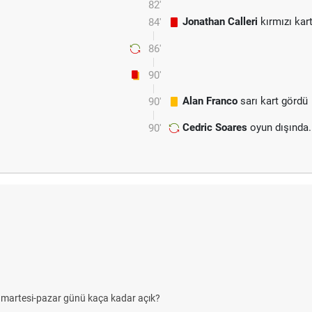
82'
Jonathan Calleri
kırmızı kar
84'
86'
90'
Alan Franco
sarı kart gördü
90'
Cedric Soares
oyun dışında.
90'
umartesi-pazar günü kaça kadar açık?