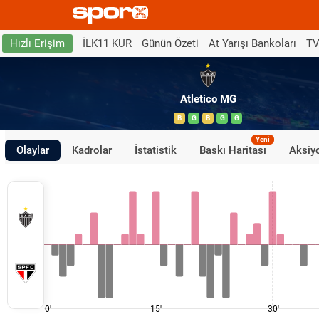
İLK11 KUR
Günün Özeti
At Yarışı Bankoları
TV
Hızlı Erişim
Atletico MG
B
G
B
G
G
Yeni
Olaylar
Kadrolar
İstatistik
Baskı Haritası
Aksiyo
0'
15'
30'