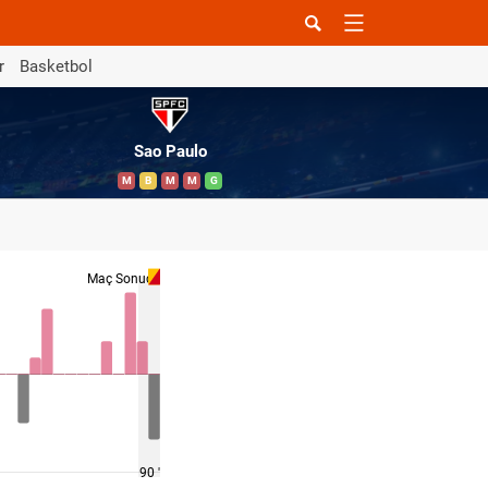
r
Basketbol
Sao Paulo
M
B
M
M
G
Maç Sonucu
90 '