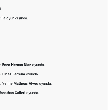
ü
t ile oyun dışında.
ne
Enzo Hernan Diaz
oyunda.
e
Lucas Ferreira
oyunda.
. Yerine
Matheus Alves
oyunda.
Jonathan Calleri
oyunda.