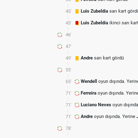
Luis Zubeldia
sarı kart görd
45'
Luis Zubeldia
ikinci sarı kar
45'
46'
47'
Andre
sarı kart gördü
49'
55'
Wendell
oyun dışında. Yeri
65'
Ferreira
oyun dışında. Yerin
71'
Luciano Neves
oyun dışında
71'
Andre
oyun dışında. Yerine
71'
78'