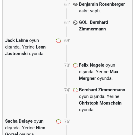
Benjamin Rosenberger
61'
asist yaptı.
GOL!
Bernhard
61'
Zimmermann
Jack Lahne
oyun
69'
dışında. Yerine
Lenn
Jastremski
oyunda.
Felix Nagele
oyun
73'
dışında. Yerine
Max
Mergner
oyunda.
Bernhard Zimmermann
74'
oyun dışında. Yerine
Christoph Monschein
oyunda.
Sacha Delaye
oyun
76'
dışında. Yerine
Nico
Gorzel
oyunda.