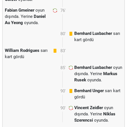
Fabian Gmeiner
oyun
76'
dışında. Yerine
Daniel
Au Yeong
oyunda.
Bernhard Luxbacher
sarı
80'
kart gördü
William Rodrigues
sarı
83'
kart gördü
Bernhard Luxbacher
oyun
85'
dışında. Yerine
Markus
Rusek
oyunda.
Bernhard Unger
sarı kart
90'
gördü
Vincent Zeidler
oyun
90'
dışında. Yerine
Niklas
Szerencsi
oyunda.