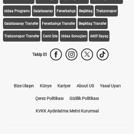
iddaa Programı
Galatasaray
Fenerbahçe
Beşiktaş
Trabzonspor
Galatasaray Transfer
Fenerbahçe Transfer
Beşiktaş Transfer
Trabzonspor Transfer
Canlı İzle
iddaa Sonuçları
Aktif Sayaç
Takip Et
Bize Ulaşın
Künye
Kariyer
About US
Yasal Uyarı
Çerez Politikası
Gizlilik Politikası
KVKK Aydınlatma Metni Kurumsal