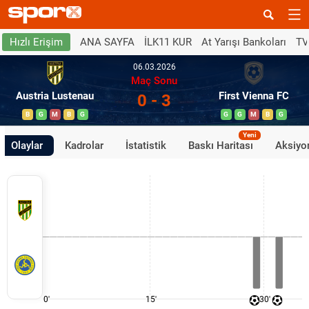
ANA SAYFA
İLK11 KUR
At Yarışı Bankoları
TV
Hızlı Erişim
06.03.2026
Maç Sonu
Austria Lustenau
First Vienna FC
0 - 3
B
G
M
B
G
G
G
M
B
G
Yeni
Olaylar
Kadrolar
İstatistik
Baskı Haritası
Aksiyon
0'
15'
30'