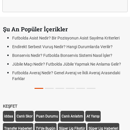
Şu An Popüler İçerikler
Futbolda Asist Nedir? Bir Pozisyonun Asist Sayılma Kriterleri
Endirekt Serbest Vuruş Nedir? Hangi Durumlarda Verilir?
Bonservis Nedir? Futbolda Bonservis Sistemi Nasıl İşler?
Jübile Maçı Nedir? Futbolda Jübile Yapmak Ne Anlama Gelir?
Futbolda Averaj Nedir? Genel Averaj ve İkili Averaj Arasındaki
Farklar
KEŞFET
iddaa
Canlı Skor
Puan Durumu
Canlı Anlatım
At Yarışı
Transfer Haberleri
TV'de Bugün
Süper Lig Fikstür
Süper Lig Haberleri