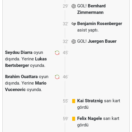
GOL!
Bernhard
29'
Zimmermann
Benjamin Rosenberger
32'
asist yaptı.
GOL!
Juergen Bauer
32'
Seydou Diarra
oyun
45'
dışında. Yerine
Lukas
Ibertsberger
oyunda.
Ibrahim Ouattara
oyun
46'
dışında. Yerine
Mario
Vucenovic
oyunda.
Kai Stratznig
sarı kart
55'
gördü
Felix Nagele
sarı kart
59'
gördü