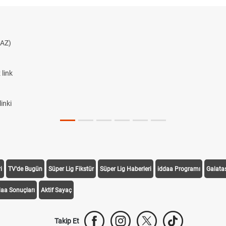
AZ)
link
inki
i
TV'de Bugün
Süper Lig Fikstür
Süper Lig Haberleri
iddaa Programı
Galata
daa Sonuçları
Aktif Sayaç
Takip Et