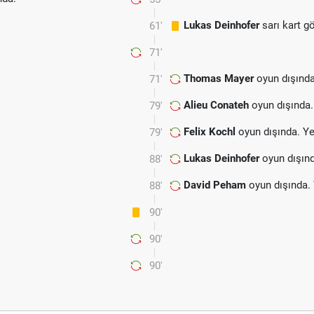
Lukas Deinhofer
sarı kart g
61'
71'
Thomas Mayer
oyun dışında
71'
Alieu Conateh
oyun dışında.
79'
Felix Kochl
oyun dışında. Y
79'
Lukas Deinhofer
oyun dışın
88'
David Peham
oyun dışında.
88'
90'
90'
90'