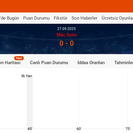
'de Bugün
Puan Durumu
Fikstür
Son Haberler
Ücretsiz Oyunla
27.09.2025
Maç Sonu
0 - 0
Yeni
n Haritası
Canlı Puan Durumu
İddaa Oranları
Tahminle
İlk Yarı
45'
60'
75'