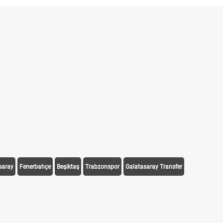
saray
Fenerbahçe
Beşiktaş
Trabzonspor
Galatasaray Transfer