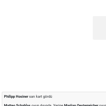
Philipp Hosiner
sarı kart gördü
Matteo Schablas
oyun dışında. Yerine
Marijan Oesterreicher
oyun