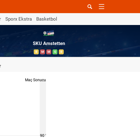
r
Sporx Ekstra
Basketbol
SKU Amstetten
B
M
M
G
B
r
Maç Sonucu
90 '