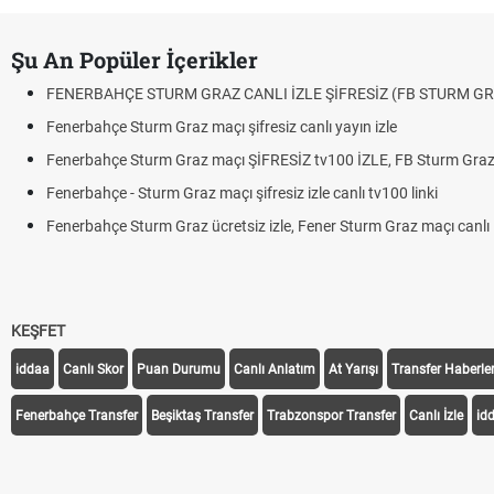
Şu An Popüler İçerikler
FENERBAHÇE STURM GRAZ CANLI İZLE ŞİFRESİZ (FB STURM GR
Fenerbahçe Sturm Graz maçı şifresiz canlı yayın izle
Fenerbahçe Sturm Graz maçı ŞİFRESİZ tv100 İZLE, FB Sturm Graz 
Fenerbahçe - Sturm Graz maçı şifresiz izle canlı tv100 linki
Fenerbahçe Sturm Graz ücretsiz izle, Fener Sturm Graz maçı canlı l
KEŞFET
iddaa
Canlı Skor
Puan Durumu
Canlı Anlatım
At Yarışı
Transfer Haberler
Fenerbahçe Transfer
Beşiktaş Transfer
Trabzonspor Transfer
Canlı İzle
id