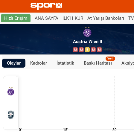
ANA SAYFA
İLK11 KUR
At Yarışı Bankoları
TV
Hızlı Erişim
Austria Wien II
M
M
B
M
M
Yeni
Olaylar
Kadrolar
İstatistik
Baskı Haritası
Aksiyo
0'
15'
30'