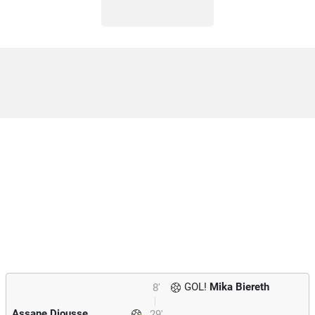
GOL!
Mika Biereth
8'
Assane Diousse
29'