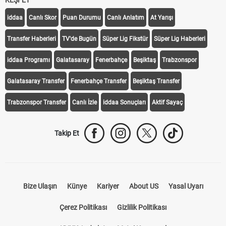
KEŞFET
iddaa
Canlı Skor
Puan Durumu
Canlı Anlatım
At Yarışı
Transfer Haberleri
TV'de Bugün
Süper Lig Fikstür
Süper Lig Haberleri
iddaa Programı
Galatasaray
Fenerbahçe
Beşiktaş
Trabzonspor
Galatasaray Transfer
Fenerbahçe Transfer
Beşiktaş Transfer
Trabzonspor Transfer
Canlı İzle
iddaa Sonuçları
Aktif Sayaç
Takip Et
Bize Ulaşın
Künye
Kariyer
About US
Yasal Uyarı
Çerez Politikası
Gizlilik Politikası