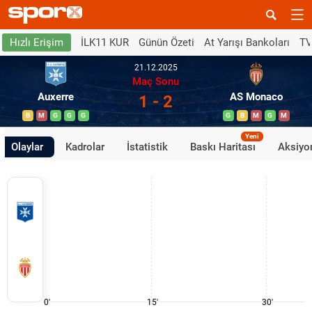
İLK11 KUR
Günün Özeti
At Yarışı Bankoları
TV
Hızlı Erişim
21.12.2025
Maç Sonu
Auxerre
AS Monaco
1 - 2
B
M
G
G
G
G
B
M
G
M
Yeni
Olaylar
Kadrolar
İstatistik
Baskı Haritası
Aksiyon
0'
15'
30'