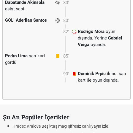
Babatunde Akinsola
80'
asist yaptı.
GOL!
Aderllan Santos
80'
Rodrigo Mora
oyun
82'
dışında. Yerine
Gabriel
Veiga
oyunda.
Pedro Lima
sarı kart
85'
gördü
Dominik Prpic
ikinci sarı
90'
kart ile oyun dışında.
Şu An Popüler İçerikler
Hradec Kralove Beşiktaş maçı şifresiz canlı yayın izle