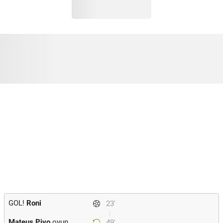
GOL!
Roni
23'
Mateus Pivo
oyun
49'