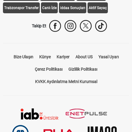
Trabzonspor Transfer
Canlı İzle
iddaa Sonuçları
Aktif Sayaç
Takip Et
Bize Ulaşın
Künye
Kariyer
About US
Yasal Uyarı
Çerez Politikası
Gizlilik Politikası
KVKK Aydınlatma Metni Kurumsal