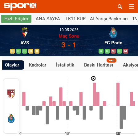
ANA SAYFA
İLK11 KUR
At Yarışı Bankoları
TV
Hızlı Erişim
10.05.2026
Maç Sonu
AVS
FC Porto
3 - 1
B
G
G
B
B
G
G
M
G
M
Yeni
Olaylar
Kadrolar
İstatistik
Baskı Haritası
Aksiyon
0'
15'
30'