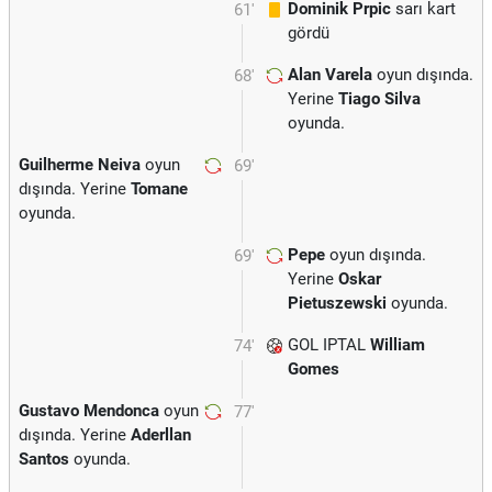
Dominik Prpic
sarı kart
61'
gördü
Alan Varela
oyun dışında.
68'
Yerine
Tiago Silva
oyunda.
Guilherme Neiva
oyun
69'
dışında. Yerine
Tomane
oyunda.
Pepe
oyun dışında.
69'
Yerine
Oskar
Pietuszewski
oyunda.
GOL IPTAL
William
74'
Gomes
Gustavo Mendonca
oyun
77'
dışında. Yerine
Aderllan
Santos
oyunda.