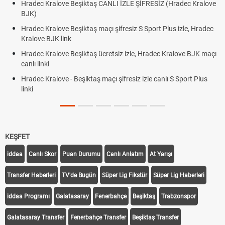
Hradec Kralove Beşiktaş CANLI İZLE ŞİFRESİZ (Hradec Kralove
BJK)
Hradec Kralove Beşiktaş maçı şifresiz S Sport Plus izle, Hradec
Kralove BJK link
Hradec Kralove Beşiktaş ücretsiz izle, Hradec Kralove BJK maçı
canlı linki
Hradec Kralove - Beşiktaş maçı şifresiz izle canlı S Sport Plus
linki
KEŞFET
iddaa
Canlı Skor
Puan Durumu
Canlı Anlatım
At Yarışı
Transfer Haberleri
TV'de Bugün
Süper Lig Fikstür
Süper Lig Haberleri
iddaa Programı
Galatasaray
Fenerbahçe
Beşiktaş
Trabzonspor
Galatasaray Transfer
Fenerbahçe Transfer
Beşiktaş Transfer