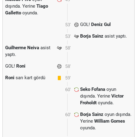
dışında. Yerine
Tiago
Galletto
oyunda.
GOL!
Deniz Gul
53'
Borja Sainz
asist yaptı.
53'
Guilherme Neiva
asist
58'
yaptı.
GOL!
Roni
58'
Roni
sarı kart gördü
59'
Seko Fofana
oyun
60'
dışında. Yerine
Victor
Froholdt
oyunda.
Borja Sainz
oyun dışında.
60'
Yerine
William Gomes
oyunda.