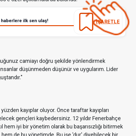
haberlere ilk sen ulaş!
İŞARETLE
olduğunuz camiayı doğru şekilde yönlendirmek
. İnsanlar düşünmeden düşünür ve uygularım. Lider
uştandır."
yüzden kayıplar oluyor. Önce taraftar kayıpları
lecek gençleri kaybedersiniz. 12 yıldır Fenerbahçe
 hem iyi bir yönetim olarak bu başarısızlığı bitirmek
 hem de bu yönetimde. Bu işe 'dur' diyebilecek bir