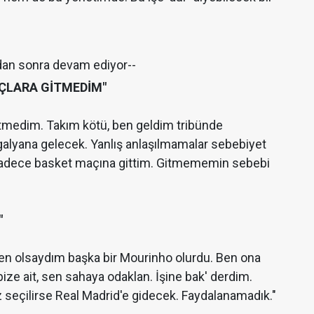
dan sonra devam ediyor--
ÇLARA GİTMEDİM"
tmedim. Takım kötü, ben geldim tribünde
 galyana gelecek. Yanlış anlaşılmamalar sebebiyet
adece basket maçına gittim. Gitmememin sebebi
"
en olsaydım başka bir Mourinho olurdu. Ben ona
ize ait, sen sahaya odaklan. İşine bak' derdim.
 seçilirse Real Madrid'e gidecek. Faydalanamadık."