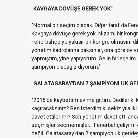
"KAVGAYA DÖVÜŞE GEREK YOK"
"Normal bir seçim olacak. Diğer taraf da Fene
Kavgaya dövüşe gerek yok. Nizami bir kongre
Fenerbahçe'ye yakışır bir kongre olmasını dili
yönetim kadrolarına baksınlar, ona göre oy v
yapmıştım, yine yapıyorum. Gelin birleşeli
şampiyon olacağız diyorum."
"GALATASARAY'DAN 7 ŞAMPİYONLUK GER
"2018'de kaybettim evime gittim. Dediler ki 
kaçıracaksınız? Ben isterdim ki sekiz yıla i
davet ettiler mi? Son yönetim davet etti an
seçmişler seçmemişler... Fenerbahçeliyim. 
değil! Galatasaray'dan 7 şampiyonluk geridey