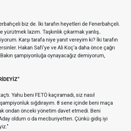
rbahçeli biz de. İki tarafın heyetleri de Fenerbahçeli.
 yürütmek lazım. Taşkınlık çıkarmak yanlış..
yorum. Karşı tarafa niye yanıt vereyim ki? İki tarafın
ersinler. Hakan Safi'ye ve Ali Koç'a daha önce çağrı
m. Bakın şampiyonluğa oynayacağız demiyorum,
İDEYİZ"
kaçtı. Yahu beni FETÖ kaçıramadı, siz nasıl
ki şampiyonluk sığdırayım. 8 sene içinde beni maça
cak ondan önceki yönetim davet etmedi. Beni
Aday oldum o da mecburiyetten. Çünkü gidiş iyi
iz."