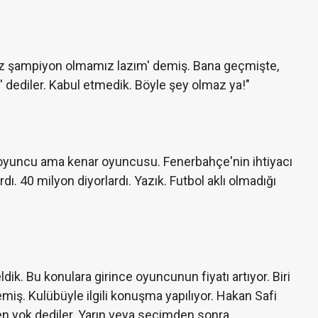
Biz şampiyon olmamız lazım' demiş. Bana geçmişte,
z' dediler. Kabul etmedik. Böyle şey olmaz ya!"
ir oyuncu ama kenar oyuncusu. Fenerbahçe'nin ihtiyacı
dı. 40 milyon diyorlardı. Yazık. Futbol aklı olmadığı
ik. Bu konulara girince oyuncunun fiyatı artıyor. Biri
miş. Kulübüyle ilgili konuşma yapılıyor. Hakan Safi
en yok dediler. Yarın veya seçimden sonra