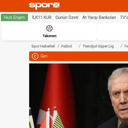
İLK11 KUR
Günün Özeti
At Yarışı Bankoları
TV'
Hızlı Erişim
Takımım
Spor Haberleri
Futbol
Trendyol Süper Lig
F
Geri