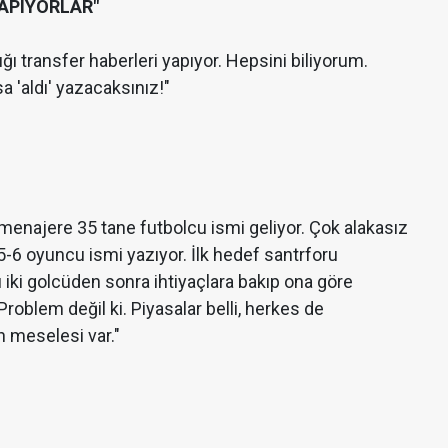
YAPIYORLAR"
ığı transfer haberleri yapıyor. Hepsini biliyorum.
 'aldı' yazacaksınız!"
r menajere 35 tane futbolcu ismi geliyor. Çok alakasız
 5-6 oyuncu ismi yazıyor. İlk hedef santrforu
u iki golcüden sonra ihtiyaçlara bakıp ona göre
Problem değil ki. Piyasalar belli, herkes de
 meselesi var."