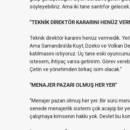
söyleyebiliriz. Ama iki tane santrfor gelecek
"TEKNİK DİREKTÖR KARARINI HENÜZ VER
Teknik direktör kararını henüz vermedik. Yerl
Ama Samandıra'da Kuyt, Dzeko ve Volkan Dem
katılmasını istiyoruz. Üç tane eski oyuncunun
istesem, ihtiyaç varsa getiririm. Görev vereb
Çetin ve yönetimden birkaç isim olacak."
"MENAJER PAZARI OLMUŞ HER YER"
"Menajer pazarı olmuş her yer. Bir sürü mena
senede menajerlik sistemi çok acayip bir ye
çalışmaya kimsenin hakkı yok. Devlet bu konu