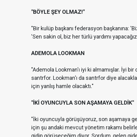
"BÖYLE ŞEY OLMAZ!"
"Bir kulüp başkanı federasyon başkanına: '
'Sen sakin ol, biz her türlü yardımı yapacağı
ADEMOLA LOOKMAN
"Ademola Lookman'ı iyi ki almamışlar. İyi b
santrfor. Lookman'ı da santrfor diye alacaklar
için yanlış hamle olacaktı."
"İKİ OYUNCUYLA SON AŞAMAYA GELDİK"
"İki oyuncuyla görüşüyoruz, son aşamaya geld
için şu andaki mevcut yönetim rakamı belirle
gidip görüşeceğim diyor. Sordum, gelen gid