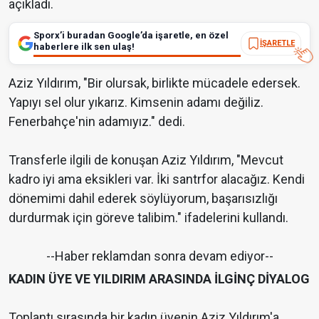
açıkladı.
Sporx’i buradan Google’da işaretle, en özel
İŞARETLE
haberlere ilk sen ulaş!
Aziz Yıldırım, "Bir olursak, birlikte mücadele edersek.
Yapıyı sel olur yıkarız. Kimsenin adamı değiliz.
Fenerbahçe'nin adamıyız." dedi.
Transferle ilgili de konuşan Aziz Yıldırım, "Mevcut
kadro iyi ama eksikleri var. İki santrfor alacağız. Kendi
dönemimi dahil ederek söylüyorum, başarısızlığı
durdurmak için göreve talibim." ifadelerini kullandı.
--Haber reklamdan sonra devam ediyor--
KADIN ÜYE VE YILDIRIM ARASINDA İLGİNÇ DİYALOG
Toplantı sırasında bir kadın üyenin Aziz Yıldırım'a