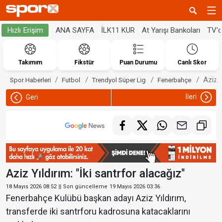
ANA SAYFA
İLK11 KUR
At Yarışı Bankoları
TV'
Hızlı Erişim
Takımım
Fikstür
Puan Durumu
Canlı Skor
Aziz Y
Spor Haberleri
Futbol
Trendyol Süper Lig
Fenerbahçe
İleri
Geri
Aziz Yıldırım: "İki santrfor alacağız"
18 Mayıs 2026 08:52
|| Son güncelleme
19 Mayıs 2026 03:36
Fenerbahçe Kulübü başkan adayı Aziz Yıldırım,
transferde iki santrforu kadrosuna katacaklarını