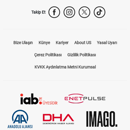
Takip Et
Bize Ulaşın
Künye
Kariyer
About US
Yasal Uyarı
Çerez Politikası
Gizlilik Politikası
KVKK Aydınlatma Metni Kurumsal