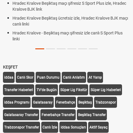
Hradec Kralove Beşiktaş maçı şifresiz S Sport Plus izle, Hradec
Kralove BJK link
Hradec Kralove Beşiktaş ücretsiz izle, Hradec Kralove BJK maçı
canlı linki
Hradec Kralove - Beşiktaş maçı şifresiz izle canlı S Sport Plus
linki
KEŞFET
iddaa
Canlı Skor
Puan Durumu
Canlı Anlatım
At Yarışı
Transfer Haberleri
TV'de Bugün
Süper Lig Fikstür
Süper Lig Haberleri
iddaa Programı
Galatasaray
Fenerbahçe
Beşiktaş
Trabzonspor
Galatasaray Transfer
Fenerbahçe Transfer
Beşiktaş Transfer
Trabzonspor Transfer
Canlı İzle
iddaa Sonuçları
Aktif Sayaç