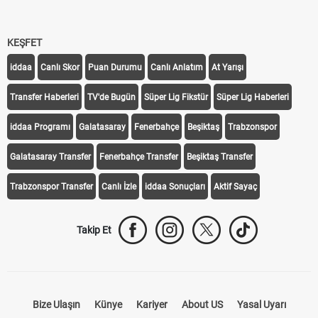
KEŞFET
iddaa
Canlı Skor
Puan Durumu
Canlı Anlatım
At Yarışı
Transfer Haberleri
TV'de Bugün
Süper Lig Fikstür
Süper Lig Haberleri
iddaa Programı
Galatasaray
Fenerbahçe
Beşiktaş
Trabzonspor
Galatasaray Transfer
Fenerbahçe Transfer
Beşiktaş Transfer
Trabzonspor Transfer
Canlı İzle
iddaa Sonuçları
Aktif Sayaç
Takip Et
Bize Ulaşın
Künye
Kariyer
About US
Yasal Uyarı