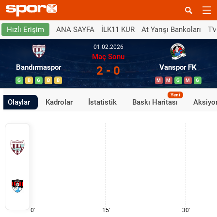
ANA SAYFA
İLK11 KUR
At Yarışı Bankoları
TV
Hızlı Erişim
01.02.2026
Maç Sonu
Bandırmaspor
Vanspor FK
2 - 0
G
B
G
B
B
M
M
G
M
G
Yeni
Olaylar
Kadrolar
İstatistik
Baskı Haritası
Aksiyon
0'
15'
30'