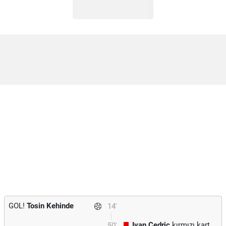
GOL!
Tosin Kehinde
14'
Ivan Cedric
kırmızı kart
50'