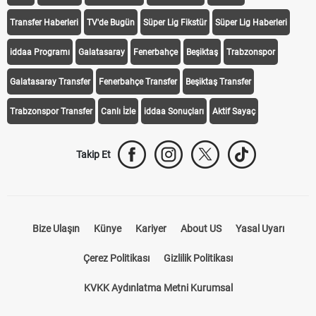
iddaa
Canlı Skor
Puan Durumu
Canlı Anlatım
At Yarışı
Transfer Haberleri
TV'de Bugün
Süper Lig Fikstür
Süper Lig Haberleri
iddaa Programı
Galatasaray
Fenerbahçe
Beşiktaş
Trabzonspor
Galatasaray Transfer
Fenerbahçe Transfer
Beşiktaş Transfer
Trabzonspor Transfer
Canlı İzle
iddaa Sonuçları
Aktif Sayaç
Takip Et
Bize Ulaşın
Künye
Kariyer
About US
Yasal Uyarı
Çerez Politikası
Gizlilik Politikası
KVKK Aydınlatma Metni Kurumsal