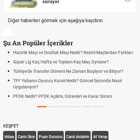
sürüyor
Diğer haberleri görmek için aşağıya kaydırın.
Şu An Popüler İçerikler
ık Maçı ve Dostluk Maçı Nedir? Resmî Maçlardan Farkları
Puan Duru
Lig Kaç Hafta ve Toplam Kaç Maç Oynanır?
Skor Ne D
e'de Transfer Dönemi Ne Zaman Başlıyor ve Bitiyor?
Futbol Na
bancı Oyuncu Kuralı Nedir? Güncel Sezonda Nasıl
Deplasman
nıyor?
Uygulanıy
edir? PFDK Açılımı, Görevleri ve Karar Süreci
DGS Sonu
Tarihini 
KEŞFET