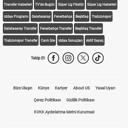
Transfer Haberleri
TV'de Bugün
Süper Lig Fikstür
Süper Lig Haberleri
iddaa Programı
Galatasaray
Fenerbahçe
Beşiktaş
Trabzonspor
Galatasaray Transfer
Fenerbahçe Transfer
Beşiktaş Transfer
Trabzonspor Transfer
Canlı İzle
iddaa Sonuçları
Aktif Sayaç
Takip Et
Bize Ulaşın
Künye
Kariyer
About US
Yasal Uyarı
Çerez Politikası
Gizlilik Politikası
KVKK Aydınlatma Metni Kurumsal