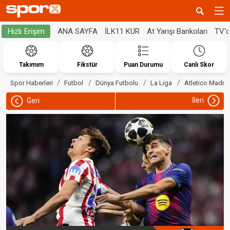
ANA SAYFA
İLK11 KUR
At Yarışı Bankoları
TV'
Hızlı Erişim
Takımım
Fikstür
Puan Durumu
Canlı Skor
Spor Haberleri
Futbol
Dünya Futbolu
La Liga
Atletico Madrid
İleri
Geri