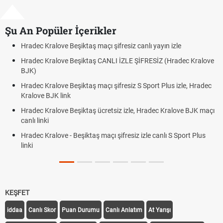
Şu An Popüler İçerikler
ayın izle
Hradec Kralove - Beşiktaş maçı şifresiz izle canlı
İZ (Hradec Kralove
Hradec Kralove Beşiktaş maçı şifresiz tv100 izl
BJK link
t Plus izle, Hradec
Trivela Nedir? Trivela Vuruşu Nasıl Yapılır?
Röveşata Nedir? Röveşata Vuruşu Nasıl Yapılır
dec Kralove BJK maçı
Plonjon Nedir? Kalecilikte Plonjon Hareketi Nasıl
canlı S Sport Plus
KEŞFET
iddaa
Canlı Skor
Puan Durumu
Canlı Anlatım
At Yarışı