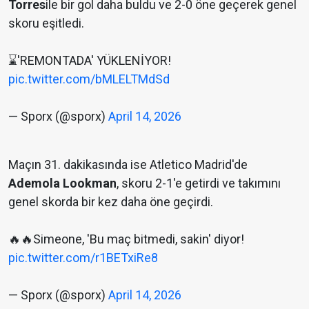
Torres
ile bir gol daha buldu ve 2-0 öne geçerek genel
skoru eşitledi.
⌛️'REMONTADA' YÜKLENİYOR!
pic.twitter.com/bMLELTMdSd
— Sporx (@sporx)
April 14, 2026
Maçın 31. dakikasında ise Atletico Madrid'de
Ademola Lookman
, skoru 2-1'e getirdi ve takımını
genel skorda bir kez daha öne geçirdi.
🔥🔥Simeone, 'Bu maç bitmedi, sakin' diyor!
pic.twitter.com/r1BETxiRe8
— Sporx (@sporx)
April 14, 2026