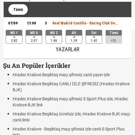
Tümü
07/09
13:00
3
Real Madrid Castilla - Racing Club De Ferrol
MS 1
MS 0
MS 2
Alt
Üst
Tümü
2.82
2.97
1.86
1.59
1.65
+31
YAZARLAR
Şu An Popüler İçerikler
Hradec Kralove Beşiktaş maçı şifresiz canlı yayın izle
Hradec Kralove Beşiktaş CANLI İZLE ŞİFRESİZ (Hradec Kralove
BJK)
Hradec Kralove Beşiktaş maçı şifresiz S Sport Plus izle, Hradec
Kralove BJK link
Hradec Kralove Beşiktaş ücretsiz izle, Hradec Kralove BJK maçı
canlı linki
Hradec Kralove - Beşiktaş maçı şifresiz izle canlı S Sport Plus