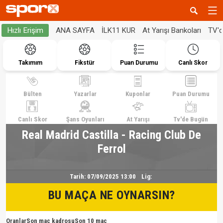
ANA SAYFA
İLK11 KUR
At Yarışı Bankoları
TV'
Hızlı Erişim
Takımım
Fikstür
Puan Durumu
Canlı Skor
Bülten
Yazarlar
Kuponlar
Puan Durumu
Canlı Skor
Şans Oyunları
At Yarışı
Tv'de Bugün
Real Madrid Castilla - Racing Club De
Ferrol
Tarih:
07/09/2025 13:00
Lig:
BU MAÇA NE OYNARSIN?
Oranlar
Son maç kadrosu
Son 10 maç