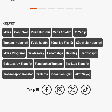
linki
KEŞFET
iddaa
Canlı Skor
Puan Durumu
Canlı Anlatım
At Yarışı
Transfer Haberleri
TV'de Bugün
Süper Lig Fikstür
Süper Lig Haberleri
iddaa Programı
Galatasaray
Fenerbahçe
Beşiktaş
Trabzonspor
Galatasaray Transfer
Fenerbahçe Transfer
Beşiktaş Transfer
Trabzonspor Transfer
Canlı İzle
iddaa Sonuçları
Aktif Sayaç
Takip Et