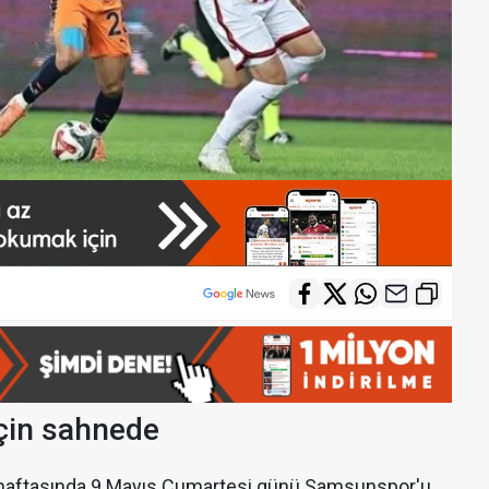
için sahnede
. haftasında 9 Mayıs Cumartesi günü Samsunspor'u