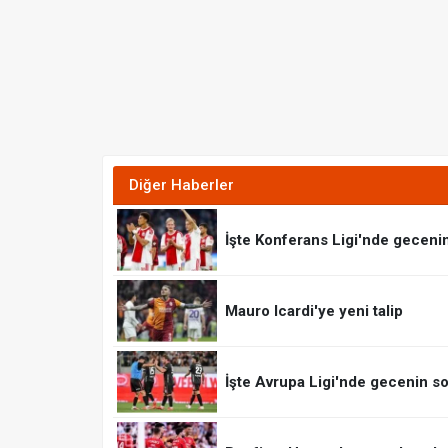
Diğer Haberler
İşte Konferans Ligi'nde geceni
Mauro Icardi'ye yeni talip
İşte Avrupa Ligi'nde gecenin so