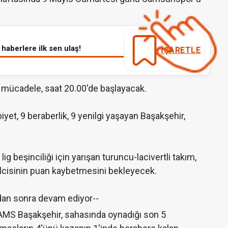
haberlere ilk sen ulaş!
İŞARETLE
 mücadele, saat 20.00'de başlayacak.
yet, 9 beraberlik, 9 yenilgi yaşayan Başakşehir,
g beşinciliği için yarışan turuncu-lacivertli takım,
lcisinin puan kaybetmesini bekleyecek.
dan sonra devam ediyor--
 RAMS Başakşehir, sahasında oynadığı son 5