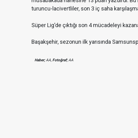
müsabakada hanesine 13 puan yazdırdı. Bu m
turuncu-lacivertliler, son 3 iç saha karşılaş
Süper Lig'de çıktığı son 4 mücadeleyi kazan
Başakşehir, sezonun ilk yarısında Samsuns
Haber;
AA,
Fotoğraf;
AA