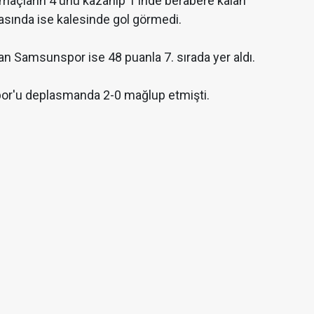
açların 4'ünü kazanıp 1'inde berabere kalan
masında ise kalesinde gol görmedi.
an Samsunspor ise 48 puanla 7. sırada yer aldı.
por'u deplasmanda 2-0 mağlup etmişti.