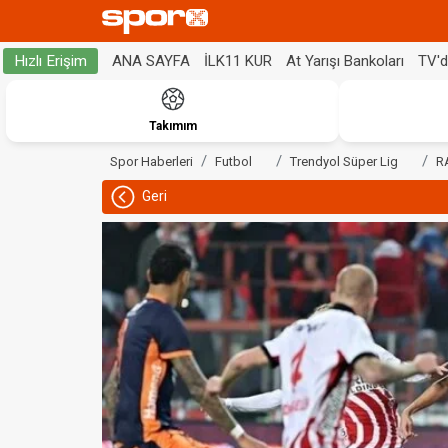
ANA SAYFA
İLK11 KUR
At Yarışı Bankoları
TV'
Hızlı Erişim
Takımım
Spor Haberleri
Futbol
Trendyol Süper Lig
R
Geri