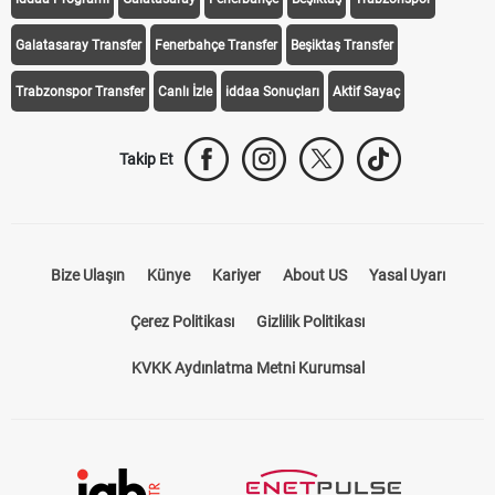
Galatasaray Transfer
Fenerbahçe Transfer
Beşiktaş Transfer
Trabzonspor Transfer
Canlı İzle
iddaa Sonuçları
Aktif Sayaç
Takip Et
Bize Ulaşın
Künye
Kariyer
About US
Yasal Uyarı
Çerez Politikası
Gizlilik Politikası
KVKK Aydınlatma Metni Kurumsal