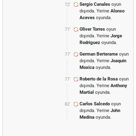
Sergio Canales
oyun
72'
dışında. Yerine
Alonso
Aceves
oyunda.
Oliver Torres
oyun
77'
dışında. Yerine
Jorge
Rodriguez
oyunda.
German Berterame
oyun
77'
dışında. Yerine
Joaquin
Moxica
oyunda.
Roberto de la Rosa
oyun
77'
dışında. Yerine
Anthony
Martial
oyunda.
Carlos Salcedo
oyun
82'
dışında. Yerine
John
Medina
oyunda.