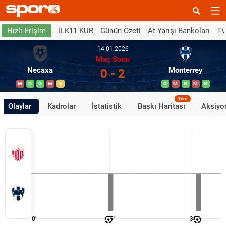
İLK11 KUR
Günün Özeti
At Yarışı Bankoları
TV
Hızlı Erişim
14.01.2026
Maç Sonu
Necaxa
Monterrey
0 - 2
M
G
G
M
B
G
M
G
M
G
Yeni
Olaylar
Kadrolar
İstatistik
Baskı Haritası
Aksiyon
0'
15'
30'