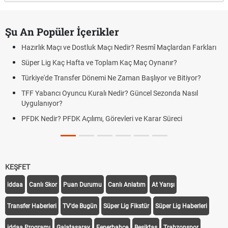
Şu An Popüler İçerikler
Hazırlık Maçı ve Dostluk Maçı Nedir? Resmî Maçlardan Farkları
Süper Lig Kaç Hafta ve Toplam Kaç Maç Oynanır?
Türkiye'de Transfer Dönemi Ne Zaman Başlıyor ve Bitiyor?
TFF Yabancı Oyuncu Kuralı Nedir? Güncel Sezonda Nasıl
Uygulanıyor?
PFDK Nedir? PFDK Açılımı, Görevleri ve Karar Süreci
KEŞFET
iddaa
Canlı Skor
Puan Durumu
Canlı Anlatım
At Yarışı
Transfer Haberleri
TV'de Bugün
Süper Lig Fikstür
Süper Lig Haberleri
iddaa Programı
Galatasaray
Fenerbahçe
Beşiktaş
Trabzonspor