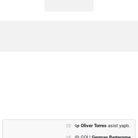
Oliver Torres
asist yaptı.
15'
GOL!
German Berterame
15'