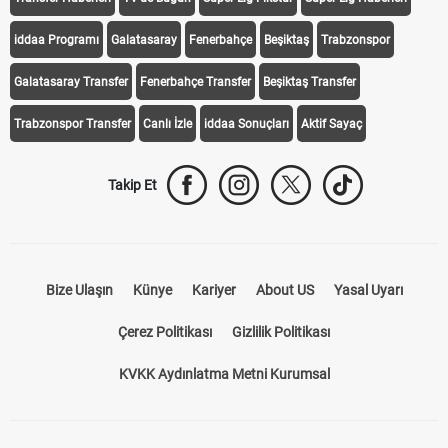
iddaa Programı
Galatasaray
Fenerbahçe
Beşiktaş
Trabzonspor
Galatasaray Transfer
Fenerbahçe Transfer
Beşiktaş Transfer
Trabzonspor Transfer
Canlı İzle
iddaa Sonuçları
Aktif Sayaç
Takip Et
Bize Ulaşın
Künye
Kariyer
About US
Yasal Uyarı
Çerez Politikası
Gizlilik Politikası
KVKK Aydınlatma Metni Kurumsal