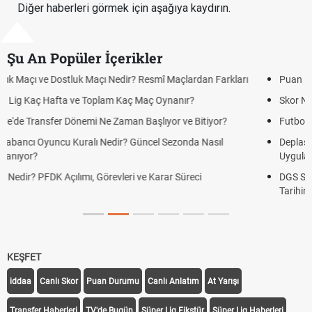
Diğer haberleri görmek için aşağıya kaydırın.
Şu An Popüler İçerikler
Puan Durumunda AG, OM ve Diğer Kısaltmalar Ne Anlama Gelir?
Skor Ne Demek? Sporda Skor ve Sonuç Kavramları
Futbol Nasıl Oynanır? Temel Futbol Kuralları
Deplasman Golü Kuralı Nedir? Hangi Organizasyonlarda
Uygulanıyor?
DGS Sonuçları Ne Zaman Açıklanacak 2026? ÖSYM Sonuç
Tarihini Duyurdu
KEŞFET
iddaa
Canlı Skor
Puan Durumu
Canlı Anlatım
At Yarışı
Transfer Haberleri
TV'de Bugün
Süper Lig Fikstür
Süper Lig Haberleri