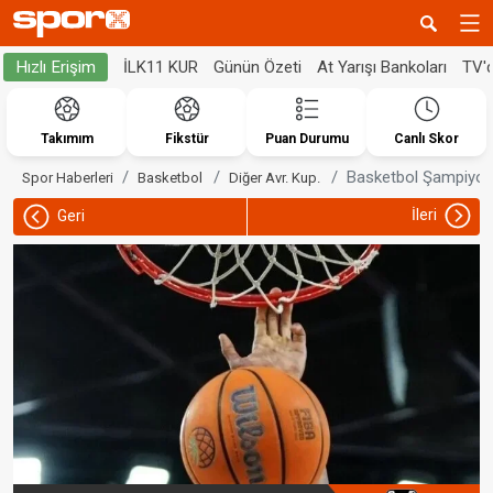
İLK11 KUR
Günün Özeti
At Yarışı Bankoları
TV'
Hızlı Erişim
Takımım
Fikstür
Puan Durumu
Canlı Skor
Basketbol Şampiyonla
Spor Haberleri
Basketbol
Diğer Avr. Kup.
İleri
Geri