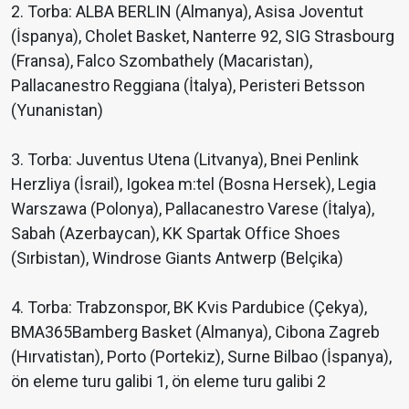
2. Torba: ALBA BERLIN (Almanya), Asisa Joventut
(İspanya), Cholet Basket, Nanterre 92, SIG Strasbourg
(Fransa), Falco Szombathely (Macaristan),
Pallacanestro Reggiana (İtalya), Peristeri Betsson
(Yunanistan)
3. Torba: Juventus Utena (Litvanya), Bnei Penlink
Herzliya (İsrail), Igokea m:tel (Bosna Hersek), Legia
Warszawa (Polonya), Pallacanestro Varese (İtalya),
Sabah (Azerbaycan), KK Spartak Office Shoes
(Sırbistan), Windrose Giants Antwerp (Belçika)
4. Torba: Trabzonspor, BK Kvis Pardubice (Çekya),
BMA365Bamberg Basket (Almanya), Cibona Zagreb
(Hırvatistan), Porto (Portekiz), Surne Bilbao (İspanya),
ön eleme turu galibi 1, ön eleme turu galibi 2