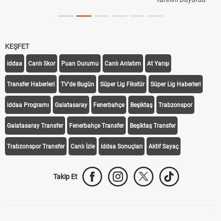
KEŞFET
iddaa
Canlı Skor
Puan Durumu
Canlı Anlatım
At Yarışı
Transfer Haberleri
TV'de Bugün
Süper Lig Fikstür
Süper Lig Haberleri
iddaa Programı
Galatasaray
Fenerbahçe
Beşiktaş
Trabzonspor
Galatasaray Transfer
Fenerbahçe Transfer
Beşiktaş Transfer
Trabzonspor Transfer
Canlı İzle
iddaa Sonuçları
Aktif Sayaç
Takip Et