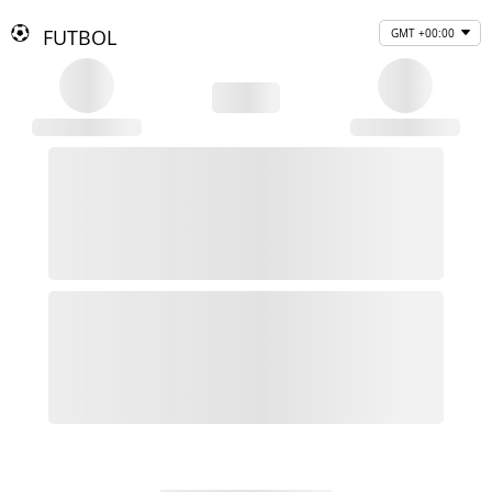
FUTBOL
GMT +00:00