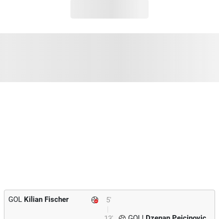
GOL
Kilian Fischer
5'
GOL!
Dzenan Pejcinovic
13'