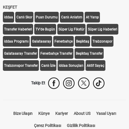
KEŞFET
iddaa
Canlı Skor
Puan Durumu
Canlı Anlatım
At Yarışı
Transfer Haberleri
TV'de Bugün
Süper Lig Fikstür
Süper Lig Haberleri
iddaa Programı
Galatasaray
Fenerbahçe
Beşiktaş
Trabzonspor
Galatasaray Transfer
Fenerbahçe Transfer
Beşiktaş Transfer
Trabzonspor Transfer
Canlı İzle
iddaa Sonuçları
Aktif Sayaç
Takip Et
Bize Ulaşın
Künye
Kariyer
About US
Yasal Uyarı
Çerez Politikası
Gizlilik Politikası