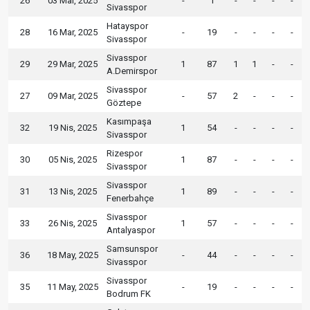
26
03 Mar, 2025
-
1
-
-
-
-
Sivasspor
Hatayspor
28
16 Mar, 2025
-
19
-
-
-
-
Sivasspor
Sivasspor
29
29 Mar, 2025
1
87
1
1
-
-
A.Demirspor
Sivasspor
27
09 Mar, 2025
-
57
2
-
-
-
Göztepe
Kasımpaşa
32
19 Nis, 2025
1
54
-
-
-
-
Sivasspor
Rizespor
30
05 Nis, 2025
1
87
-
-
-
-
Sivasspor
Sivasspor
31
13 Nis, 2025
1
89
-
-
-
-
Fenerbahçe
Sivasspor
33
26 Nis, 2025
1
57
-
-
-
-
Antalyaspor
Samsunspor
36
18 May, 2025
-
44
-
-
-
-
Sivasspor
Sivasspor
35
11 May, 2025
-
19
-
-
-
-
Bodrum FK