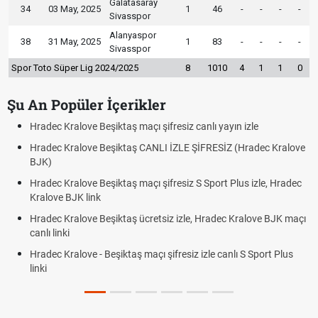
Galatasaray
34
03 May, 2025
1
46
-
-
-
-
Sivasspor
Alanyaspor
38
31 May, 2025
1
83
-
-
-
-
Sivasspor
Spor Toto Süper Lig 2024/2025
8
1010
4
1
1
0
Şu An Popüler İçerikler
Hradec Kralove Beşiktaş maçı şifresiz canlı yayın izle
Hradec Kralove Beşiktaş CANLI İZLE ŞİFRESİZ (Hradec Kralove
BJK)
Hradec Kralove Beşiktaş maçı şifresiz S Sport Plus izle, Hradec
Kralove BJK link
Hradec Kralove Beşiktaş ücretsiz izle, Hradec Kralove BJK maçı
canlı linki
Hradec Kralove - Beşiktaş maçı şifresiz izle canlı S Sport Plus
linki