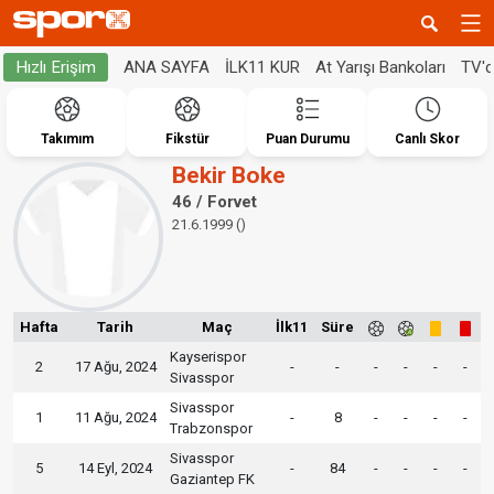
ANA SAYFA
İLK11 KUR
At Yarışı Bankoları
TV'
Hızlı Erişim
Takımım
Fikstür
Puan Durumu
Canlı Skor
Bekir Boke
46 / Forvet
21.6.1999 ()
Hafta
Tarih
Maç
İlk11
Süre
Kayserispor
2
17 Ağu, 2024
-
-
-
-
-
-
Sivasspor
Sivasspor
1
11 Ağu, 2024
-
8
-
-
-
-
Trabzonspor
Sivasspor
5
14 Eyl, 2024
-
84
-
-
-
-
Gaziantep FK