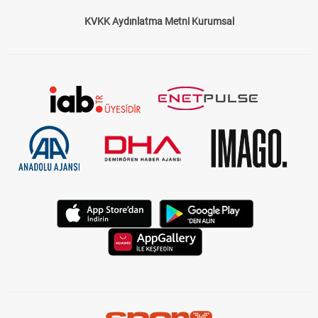
KVKK Aydınlatma Metni Kurumsal