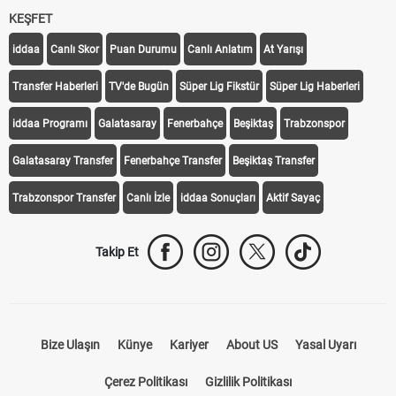
KEŞFET
iddaa
Canlı Skor
Puan Durumu
Canlı Anlatım
At Yarışı
Transfer Haberleri
TV'de Bugün
Süper Lig Fikstür
Süper Lig Haberleri
iddaa Programı
Galatasaray
Fenerbahçe
Beşiktaş
Trabzonspor
Galatasaray Transfer
Fenerbahçe Transfer
Beşiktaş Transfer
Trabzonspor Transfer
Canlı İzle
iddaa Sonuçları
Aktif Sayaç
Takip Et
Bize Ulaşın
Künye
Kariyer
About US
Yasal Uyarı
Çerez Politikası
Gizlilik Politikası