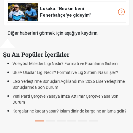
Lukaku: "Bırakın beni
Fenerbahçe'ye gideyim"
Diğer haberleri görmek için aşağıya kaydırın.
Şu An Popüler İçerikler
Voleybol Milletler Ligi Nedir? Formatı ve Puanlama Sistemi
Çey
UEFA Uluslar Ligi Nedir? Formatı ve Lig Sistemi Nasıl İşler?
Rüy
rüy
LGS Yerleştirme Sonuçları Açıklandı mı? 2026 Lise Yerleştirme
Sonuçlarında Son Durum
Sab
sab
Yeni Parti Çerçeve Yasaya İmza Attı mı? Çerçeve Yasa Son
Durum
Ked
Kargalar ne kadar yaşar? İslam dininde karga ne anlama gelir?
Fut