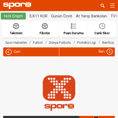
İLK11 KUR
Günün Özeti
At Yarışı Bankoları
TV'
Hızlı Erişim
Takımım
Fikstür
Puan Durumu
Canlı Skor
Spor Haberleri
Futbol
Dünya Futbolu
Portekiz Ligi
Benfica
İleri
Geri