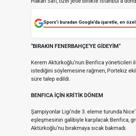
Hakan Safi, özel jetle birlikte İstanbul'a dön
Sporx’i buradan Google’da işaretle, en özel 
"BIRAKIN FENERBAHÇE'YE GİDEYİM"
Kerem Aktürkoğlu'nun Benfica yöneticileri
istediğini söylemesine rağmen, Portekiz ekib
süre talep edildi.
BENFICA İÇİN KRİTİK DÖNEM
Şampiyonlar Ligi'nde 3. eleme turunda Nice
eşleşmesinin galibiyle karşılacak Benfica, 
Aktürkoğlu'nu bırakmaya sıcak bakmadı.