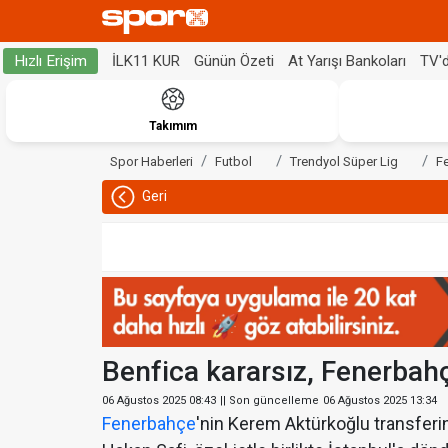
İLK11 KUR
Günün Özeti
At Yarışı Bankoları
TV'
Hızlı Erişim
Takımım
Spor Haberleri
Futbol
Trendyol Süper Lig
F
Geri
Benfica kararsız, Fenerbah
06 Ağustos 2025 08:43
|| Son güncelleme
06 Ağustos 2025 13:34
Fenerbahçe
'nin Kerem Aktürkoğlu transferin