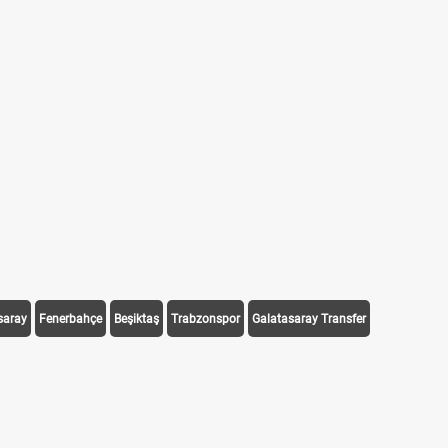
saray
Fenerbahçe
Beşiktaş
Trabzonspor
Galatasaray Transfer