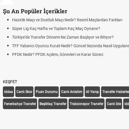
Şu An Popüler İçerikler
Hazırlık Maçı ve Dostluk Maçı Nedir? Resmî Maçlardan Farkları
Süper Lig Kaç Hafta ve Toplam Kaç Maç Oynanır?
Türkiye'de Transfer Dönemi Ne Zaman Başlıyor ve Bitiyor?
TFF Yabancı Oyuncu Kuralı Nedir? Güncel Sezonda Nasıl Uygulanı
PFDK Nedir? PFDK Açılımı, Görevleri ve Karar Süreci
KEŞFET
iddaa
Canlı Skor
Puan Durumu
Canlı Anlatım
At Yarışı
Transfer Haberler
Fenerbahçe Transfer
Beşiktaş Transfer
Trabzonspor Transfer
Canlı İzle
id