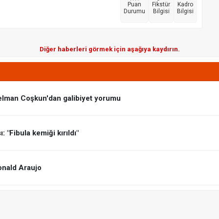
Puan
Fikstür
Kadro
Durumu
Bilgisi
Bilgisi
Diğer haberleri görmek için aşağıya kaydırın.
elman Coşkun'dan galibiyet yorumu
 "Fibula kemiği kırıldı"
onald Araujo