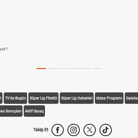
yor?
i
TV'de Bugün
Süper Lig Fikstür
Süper Lig Haberleri
iddaa Programı
Galata
daa Sonuçları
Aktif Sayaç
Takip Et