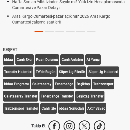
Hafta Sonları Yıllık İzinden Sayılır mı? Yıllık İzin Hesaplamasında
Cumartesi ve Pazar Detayı
Aras Kargo Cumartesi-pazar açık mı? 2026 Aras Kargo
Cumartesi çalışma saatleri!
KEŞFET
iddaa
Canlı Skor
Puan Durumu
Canlı Anlatım
At Yarışı
Transfer Haberleri
TV'de Bugün
Süper Lig Fikstür
Süper Lig Haberleri
iddaa Programı
Galatasaray
Fenerbahçe
Beşiktaş
Trabzonspor
Galatasaray Transfer
Fenerbahçe Transfer
Beşiktaş Transfer
Trabzonspor Transfer
Canlı İzle
iddaa Sonuçları
Aktif Sayaç
Takip Et