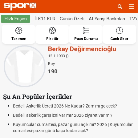
İLK11 KUR
Günün Özeti
At Yarışı Bankoları
TV'
Hızlı Erişim
Takımım
Fikstür
Puan Durumu
Canlı Skor
Berkay Değirmencioğlu
12.1.1993 ()
Boy:
190
Şu An Popüler İçerikler
Bedelli Askerlik Ücreti 2026 Ne Kadar? Zam mı gelecek?
Bedelli askerlik çarşı izni var mı? 2026 ziyaret var mı?
Kuyumcular cumartesi, pazar günü açık mı? 2026 | Kuyumcular
cumartesi-pazar günü kaça kadar açık?