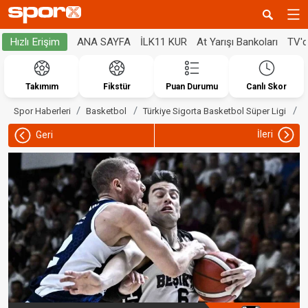
ANA SAYFA
İLK11 KUR
At Yarışı Bankoları
TV'
Hızlı Erişim
Takımım
Fikstür
Puan Durumu
Canlı Skor
B
Spor Haberleri
Basketbol
Türkiye Sigorta Basketbol Süper Ligi
İleri
Geri