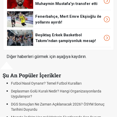
Muhaymin Mustafa'yı transfer etti
Fenerbahçe, Mert Emre Ekşioğlu ile
yollarını ayırdı!
Beşiktaş Erkek Basketbol
Takımı'ndan şampiyonluk mesajı!
Diğer haberleri görmek için aşağıya kaydırın.
Şu An Popüler İçerikler
tbol Nasıl Oynanır? Temel Futbol Kuralları
Hrade
BJK)
eplasman Golü Kuralı Nedir? Hangi Organizasyonlarda
ygulanıyor?
Hrade
Kralo
GS Sonuçları Ne Zaman Açıklanacak 2026? ÖSYM Sonuç
rihini Duyurdu
Hrade
canlı 