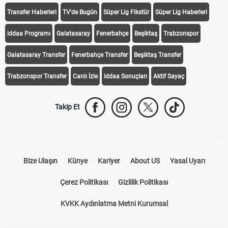
Transfer Haberleri
TV'de Bugün
Süper Lig Fikstür
Süper Lig Haberleri
iddaa Programı
Galatasaray
Fenerbahçe
Beşiktaş
Trabzonspor
Galatasaray Transfer
Fenerbahçe Transfer
Beşiktaş Transfer
Trabzonspor Transfer
Canlı İzle
iddaa Sonuçları
Aktif Sayaç
Takip Et
Bize Ulaşın
Künye
Kariyer
About US
Yasal Uyarı
Çerez Politikası
Gizlilik Politikası
KVKK Aydınlatma Metni Kurumsal