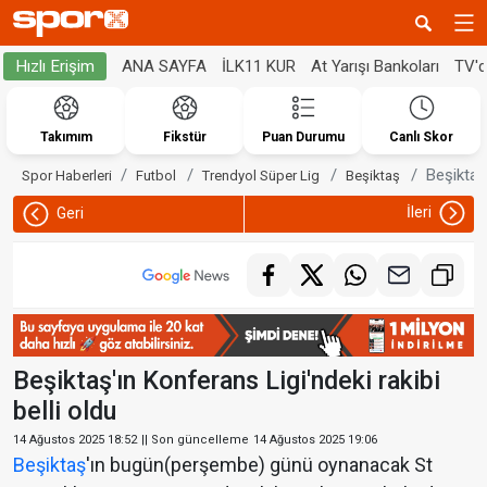
ANA SAYFA
İLK11 KUR
At Yarışı Bankoları
TV'
Hızlı Erişim
Takımım
Fikstür
Puan Durumu
Canlı Skor
Beşiktaş'
Spor Haberleri
Futbol
Trendyol Süper Lig
Beşiktaş
İleri
Geri
Beşiktaş'ın Konferans Ligi'ndeki rakibi
belli oldu
14 Ağustos 2025 18:52
|| Son güncelleme
14 Ağustos 2025 19:06
Beşiktaş
'ın bugün(perşembe) günü oynanacak St