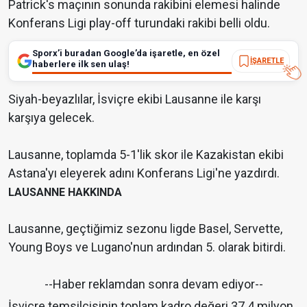
Patrick's maçının sonunda rakibini elemesi halinde
Konferans Ligi play-off turundaki rakibi belli oldu.
Sporx’i buradan Google’da işaretle, en özel
İŞARETLE
haberlere ilk sen ulaş!
Siyah-beyazlılar, İsviçre ekibi Lausanne ile karşı
karşıya gelecek.
Lausanne, toplamda 5-1'lik skor ile Kazakistan ekibi
Astana'yı eleyerek adını Konferans Ligi'ne yazdırdı.
LAUSANNE HAKKINDA
Lausanne, geçtiğimiz sezonu ligde Basel, Servette,
Young Boys ve Lugano'nun ardından 5. olarak bitirdi.
--Haber reklamdan sonra devam ediyor--
İsviçre temsilcisinin toplam kadro değeri 37.4 milyon