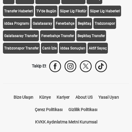
iddaa
Canlı Skor
Puan Durumu
Canlı Anlatım
At Yarışı
Transfer Haberleri
TV'de Bugün
Süper Lig Fikstür
Süper Lig Haberleri
iddaa Programı
Galatasaray
Fenerbahçe
Beşiktaş
Trabzonspor
Galatasaray Transfer
Fenerbahçe Transfer
Beşiktaş Transfer
Trabzonspor Transfer
Canlı İzle
iddaa Sonuçları
Aktif Sayaç
Takip Et
Bize Ulaşın
Künye
Kariyer
About US
Yasal Uyarı
Çerez Politikası
Gizlilik Politikası
KVKK Aydınlatma Metni Kurumsal