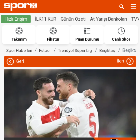
İLK11 KUR
Günün Özeti
At Yarışı Bankoları
TV'
Hızlı Erişim
Takımım
Fikstür
Puan Durumu
Canlı Skor
Beşiktaş
Spor Haberleri
Futbol
Trendyol Süper Lig
Beşiktaş
İleri
Geri