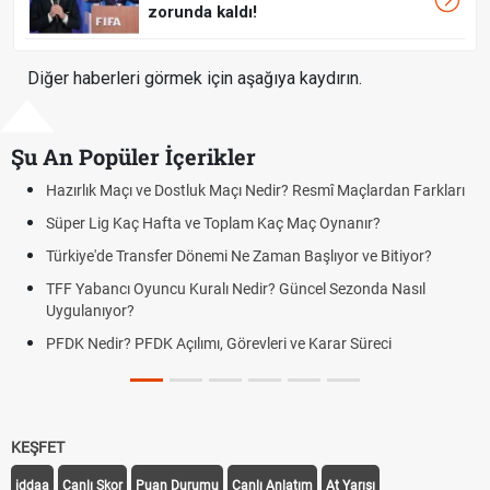
zorunda kaldı!
Diğer haberleri görmek için aşağıya kaydırın.
Şu An Popüler İçerikler
Maçı ve Dostluk Maçı Nedir? Resmî Maçlardan Farkları
Puan Durumu
g Kaç Hafta ve Toplam Kaç Maç Oynanır?
Skor Ne Dem
e Transfer Dönemi Ne Zaman Başlıyor ve Bitiyor?
Futbol Nasıl
ncı Oyuncu Kuralı Nedir? Güncel Sezonda Nasıl
Deplasman G
yor?
Uygulanıyor
r? PFDK Açılımı, Görevleri ve Karar Süreci
DGS Sonuçl
Tarihini Duy
KEŞFET