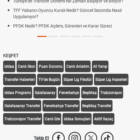
Türkiye'de Transfer Dönemi Ne Zaman Başlıyor ve Bitiyor?
TFF Yabancı Oyuncu Kuralı Nedir? Güncel Sezonda Nasıl
Uygulanıyor?
PFDK Nedir? PFDK Açılımı, Görevleri ve Karar Süreci
KEŞFET
iddaa
Canlı Skor
Puan Durumu
Canlı Anlatım
At Yarışı
Transfer Haberleri
TV'de Bugün
Süper Lig Fikstür
Süper Lig Haberleri
iddaa Programı
Galatasaray
Fenerbahçe
Beşiktaş
Trabzonspor
Galatasaray Transfer
Fenerbahçe Transfer
Beşiktaş Transfer
Trabzonspor Transfer
Canlı İzle
iddaa Sonuçları
Aktif Sayaç
Takip Et