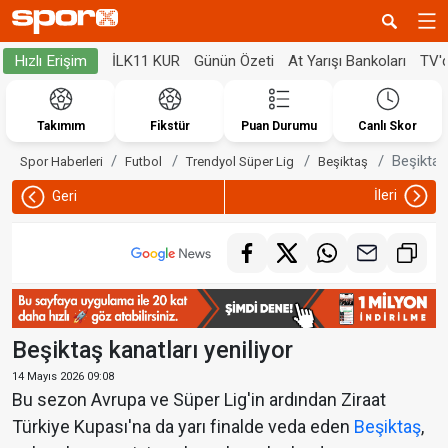
İLK11 KUR
Günün Özeti
At Yarışı Bankoları
TV'
Hızlı Erişim
Takımım
Fikstür
Puan Durumu
Canlı Skor
Beşiktaş 
Spor Haberleri
Futbol
Trendyol Süper Lig
Beşiktaş
İleri
Geri
Beşiktaş kanatları yeniliyor
14 Mayıs 2026 09:08
Bu sezon Avrupa ve Süper Lig'in ardından Ziraat
Türkiye Kupası'na da yarı finalde veda eden
Beşiktaş
,