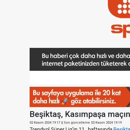
Beşiktaş, Kasımpaşa maçınd
02 Kasım 2024 19:17
|| Son güncelleme
02 Kasım 2024 19:19
Trendyol Süper Lig'in 11 . haftasında
Beşikt