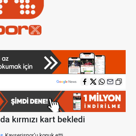
a kırmızı kart bekledi
aş
, Kayserispor'u konuk etti.