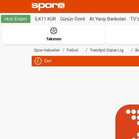
İLK11 KUR
Günün Özeti
At Yarışı Bankoları
TV'
Hızlı Erişim
Takımım
Spor Haberleri
Futbol
Trendyol Süper Lig
B
Geri