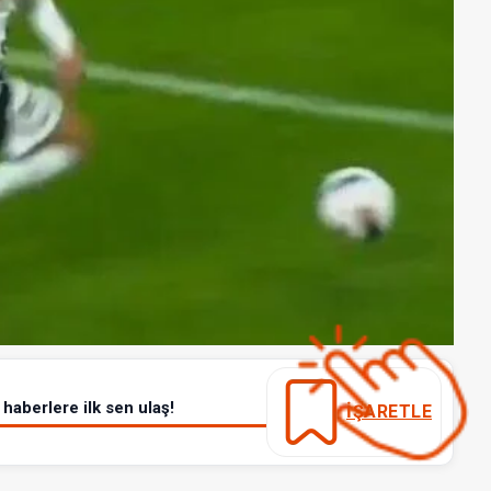
haberlere ilk sen ulaş!
İŞARETLE