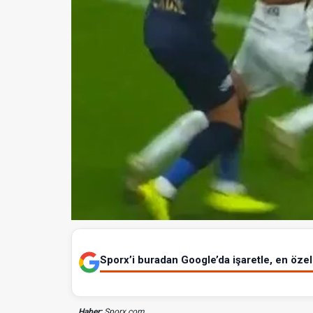
Sporx’i buradan Google’da işaretle, en özel 
Haber;
Sporx.com