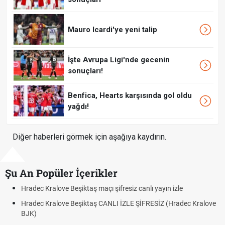
Mauro Icardi'ye yeni talip
İşte Avrupa Ligi'nde gecenin
sonuçları!
Benfica, Hearts karşısında gol oldu
yağdı!
Diğer haberleri görmek için aşağıya kaydırın.
Şu An Popüler İçerikler
Hradec Kralove Beşiktaş maçı şifresiz canlı yayın izle
Hradec Kralove Beşiktaş CANLI İZLE ŞİFRESİZ (Hradec Kralove
BJK)