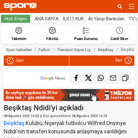
ANA SAYFA
İLK11 KUR
At Yarışı Bankoları
TV'
Hızlı Erişim
Takımım
Fikstür
Puan Durumu
Canlı Skor
Beşiktaş 
Spor Haberleri
Futbol
Trendyol Süper Lig
Beşiktaş
İleri
Geri
Beşiktaş Ndidi'yi açıkladı
08 Ağustos 2025 14:03
|| Son güncelleme
08 Ağustos 2025 14:23
Beşiktaş
Kulübü, Nijeryalı futbolcu Wilfred Onyinye
Ndidi'nin transferi konusunda anlaşmaya varıldığını