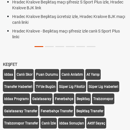
Hradec Kralove Beşiktaş maçı şifresiz S Sport Plus izle, Hradec
Kralove BJK link
Hradec Kralove Beşiktaş ücretsiz izle, Hradec Kralove BJK maçı
canlı linki
Hradec Kralove - Beşiktaş maçı şifresiz izle canlı S Sport Plus
linki
KEŞFET
iddaa
Canlı Skor
Puan Durumu
Canlı Anlatım
At Yarışı
Transfer Haberleri
TV'de Bugün
Süper Lig Fikstür
Süper Lig Haberleri
iddaa Programı
Galatasaray
Fenerbahçe
Beşiktaş
Trabzonspor
Galatasaray Transfer
Fenerbahçe Transfer
Beşiktaş Transfer
Trabzonspor Transfer
Canlı İzle
iddaa Sonuçları
Aktif Sayaç