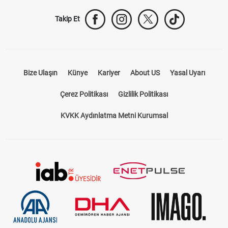
Takip Et
Bize Ulaşın
Künye
Kariyer
About US
Yasal Uyarı
Çerez Politikası
Gizlilik Politikası
KVKK Aydınlatma Metni Kurumsal