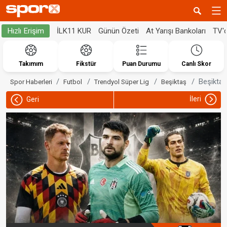
İLK11 KUR
Günün Özeti
At Yarışı Bankoları
TV'
Hızlı Erişim
Takımım
Fikstür
Puan Durumu
Canlı Skor
Beşiktaş
Spor Haberleri
Futbol
Trendyol Süper Lig
Beşiktaş
İleri
Geri