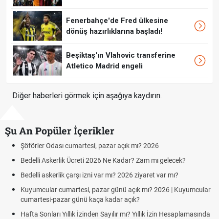
Fenerbahçe'de Fred ülkesine
dönüş hazırlıklarına başladı!
Beşiktaş'ın Vlahovic transferine
Atletico Madrid engeli
Diğer haberleri görmek için aşağıya kaydırın.
Şu An Popüler İçerikler
026
Aras Kargo Cumartesi-pazar açık mı? 2026 Ar
Cumartesi çalışma saatleri!
mı gelecek?
Hazırlık Maçı ve Dostluk Maçı Nedir? Resmî Maç
et var mı?
Süper Lig Kaç Hafta ve Toplam Kaç Maç Oynan
? 2026 | Kuyumcular
Türkiye'de Transfer Dönemi Ne Zaman Başlıyor 
k İzin Hesaplamasında
TFF Yabancı Oyuncu Kuralı Nedir? Güncel Sezo