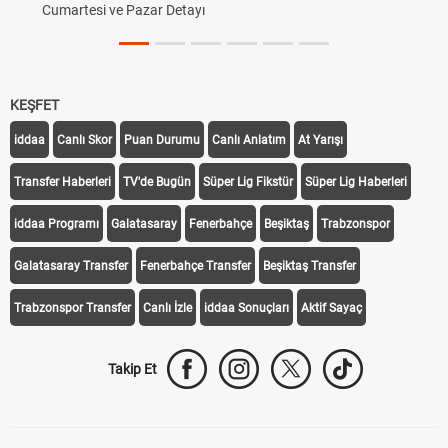
Uygulanıyor?
KEŞFET
iddaa
Canlı Skor
Puan Durumu
Canlı Anlatım
At Yarışı
Transfer Haberleri
TV'de Bugün
Süper Lig Fikstür
Süper Lig Haberleri
iddaa Programı
Galatasaray
Fenerbahçe
Beşiktaş
Trabzonspor
Galatasaray Transfer
Fenerbahçe Transfer
Beşiktaş Transfer
Trabzonspor Transfer
Canlı İzle
iddaa Sonuçları
Aktif Sayaç
Takip Et