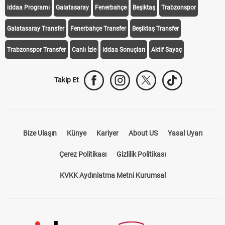
iddaa Programı
Galatasaray
Fenerbahçe
Beşiktaş
Trabzonspor
Galatasaray Transfer
Fenerbahçe Transfer
Beşiktaş Transfer
Trabzonspor Transfer
Canlı İzle
iddaa Sonuçları
Aktif Sayaç
Takip Et
Bize Ulaşın
Künye
Kariyer
About US
Yasal Uyarı
Çerez Politikası
Gizlilik Politikası
KVKK Aydınlatma Metni Kurumsal