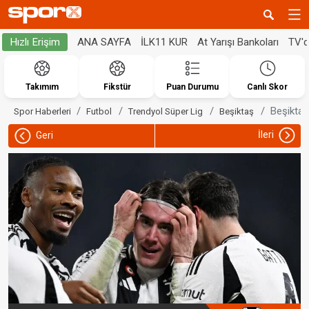
ANA SAYFA
İLK11 KUR
At Yarışı Bankoları
TV'
Hızlı Erişim
Takımım
Fikstür
Puan Durumu
Canlı Skor
Beşiktaş
Spor Haberleri
Futbol
Trendyol Süper Lig
Beşiktaş
İleri
Geri