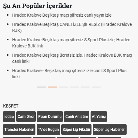
Şu An Popüler İçerikler
Hradec Kralove - Beşiktaş maçı şifresiz izle canlı tv100 lin
c Kralove
Hradec Kralove Beşiktaş maçı şifresiz tv100 izle, Hradec
BJK link
e, Hradec
Trivela Nedir? Trivela Vuruşu Nasıl Yapılır?
Röveşata Nedir? Röveşata Vuruşu Nasıl Yapılır?
e BJK maçı
Plonjon Nedir? Kalecilikte Plonjon Hareketi Nasıl Yapılır?
rt Plus
KEŞFET
iddaa
Canlı Skor
Puan Durumu
Canlı Anlatım
At Yarışı
Transfer Haberleri
TV'de Bugün
Süper Lig Fikstür
Süper Lig Haberleri