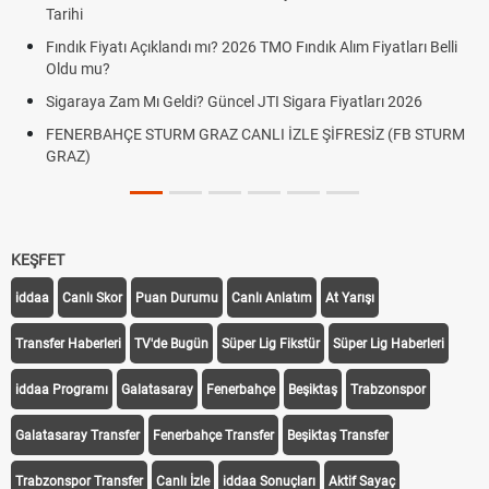
Tarihi
Fındık Fiyatı Açıklandı mı? 2026 TMO Fındık Alım Fiyatları Belli
Oldu mu?
Sigaraya Zam Mı Geldi? Güncel JTI Sigara Fiyatları 2026
FENERBAHÇE STURM GRAZ CANLI İZLE ŞİFRESİZ (FB STURM
GRAZ)
KEŞFET
iddaa
Canlı Skor
Puan Durumu
Canlı Anlatım
At Yarışı
Transfer Haberleri
TV'de Bugün
Süper Lig Fikstür
Süper Lig Haberleri
iddaa Programı
Galatasaray
Fenerbahçe
Beşiktaş
Trabzonspor
Galatasaray Transfer
Fenerbahçe Transfer
Beşiktaş Transfer
Trabzonspor Transfer
Canlı İzle
iddaa Sonuçları
Aktif Sayaç