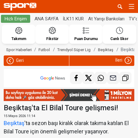
ANA SAYFA
İLK11 KUR
At Yarışı Bankoları
TV'
Hızlı Erişim
Takımım
Fikstür
Puan Durumu
Canlı Skor
Beşiktaş'
Spor Haberleri
Futbol
Trendyol Süper Lig
Beşiktaş
İleri
Geri
Beşiktaş'ta El Bilal Toure gelişmesi!
15 Mayıs 2026 11:14
Beşiktaş
'ta sezon başı kiralık olarak takıma katılan El
Bilal Toure için önemli gelişmeler yaşanıyor.