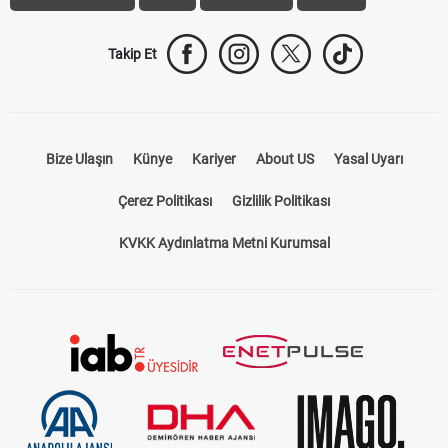
Takip Et
Bize Ulaşın
Künye
Kariyer
About US
Yasal Uyarı
Çerez Politikası
Gizlilik Politikası
KVKK Aydınlatma Metni Kurumsal