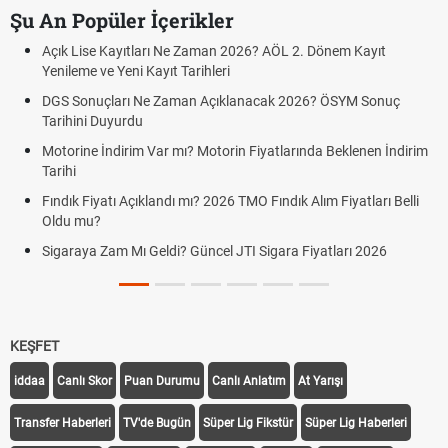
Şu An Popüler İçerikler
 2. Dönem Kayıt
FENERBAHÇE STURM GRAZ CANLI İZLE ŞİF
GRAZ)
2026? ÖSYM Sonuç
Fenerbahçe Sturm Graz maçı şifresiz canlı ya
Fenerbahçe Sturm Graz maçı ŞİFRESİZ tv10
rında Beklenen İndirim
Graz link
Fenerbahçe - Sturm Graz maçı şifresiz izle ca
k Alım Fiyatları Belli
Fenerbahçe Sturm Graz ücretsiz izle, Fener
canlı linki
 Fiyatları 2026
KEŞFET
iddaa
Canlı Skor
Puan Durumu
Canlı Anlatım
At Yarışı
Transfer Haberleri
TV'de Bugün
Süper Lig Fikstür
Süper Lig Haberleri