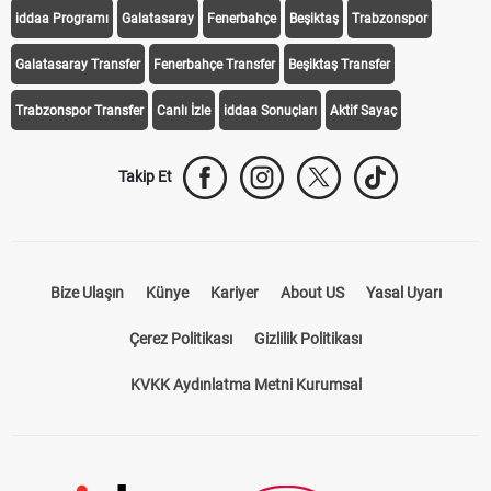
iddaa Programı
Galatasaray
Fenerbahçe
Beşiktaş
Trabzonspor
Galatasaray Transfer
Fenerbahçe Transfer
Beşiktaş Transfer
Trabzonspor Transfer
Canlı İzle
iddaa Sonuçları
Aktif Sayaç
Takip Et
Bize Ulaşın
Künye
Kariyer
About US
Yasal Uyarı
Çerez Politikası
Gizlilik Politikası
KVKK Aydınlatma Metni Kurumsal