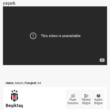
yaşadı.
Haber;
Sabah,
Fotoğraf;
AA
Puan
Fikstür
Kadro
Durumu
Bilgisi
Bilgisi
Beşiktaş