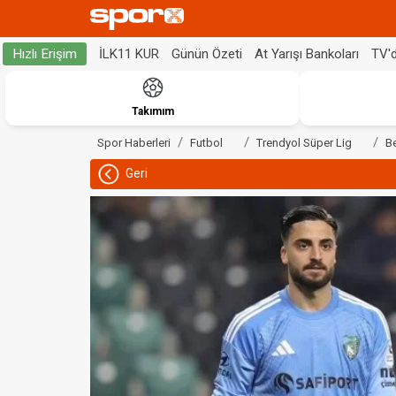
İLK11 KUR
Günün Özeti
At Yarışı Bankoları
TV'
Hızlı Erişim
Takımım
Spor Haberleri
Futbol
Trendyol Süper Lig
B
Geri