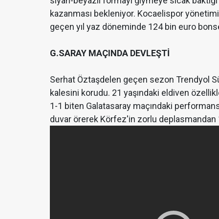
siyah-beyazlı formayı giymeye sıcak baktığ
kazanması bekleniyor. Kocaelispor yönetimi, A
geçen yıl yaz döneminde 124 bin euro bonserv
G.SARAY MAÇINDA DEVLEŞTİ
Serhat Öztaşdelen geçen sezon Trendyol Sü
kalesini korudu. 21 yaşındaki eldiven özell
1-1 biten Galatasaray maçındaki performans
duvar örerek Körfez'in zorlu deplasmandan 