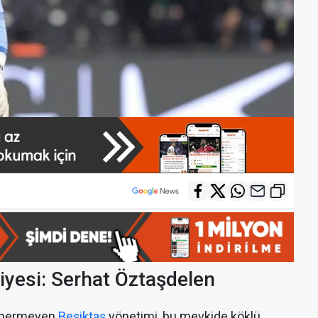
viyesi: Serhat Öztaşdelen
 önermeyen
Beşiktaş
yönetimi, bu mevkide köklü