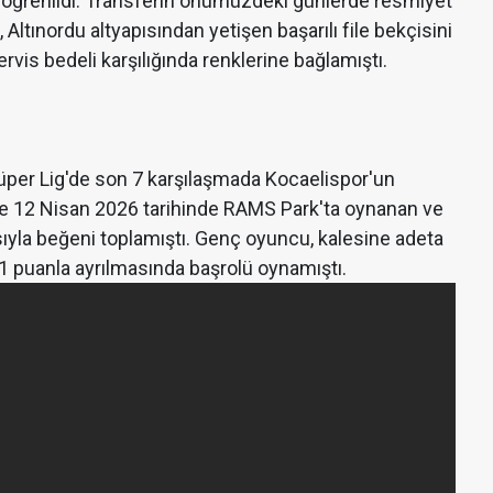
ı öğrenildi. Transferin önümüzdeki günlerde resmiyet
ltınordu altyapısından yetişen başarılı file bekçisini
is bedeli karşılığında renklerine bağlamıştı.
per Lig'de son 7 karşılaşmada Kocaelispor'un
ikle 12 Nisan 2026 tarihinde RAMS Park'ta oynanan ve
ıyla beğeni toplamıştı. Genç oyuncu, kalesine adeta
1 puanla ayrılmasında başrolü oynamıştı.