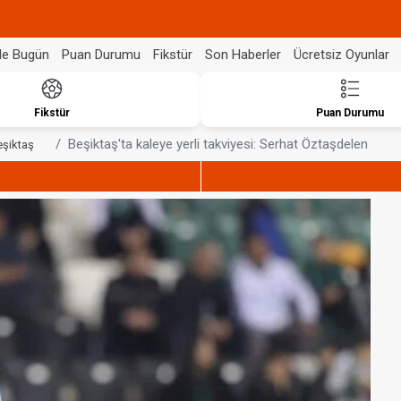
de Bugün
Puan Durumu
Fikstür
Son Haberler
Ücretsiz Oyunlar
Fikstür
Puan Durumu
Beşiktaş'ta kaleye yerli takviyesi: Serhat Öztaşdelen
eşiktaş