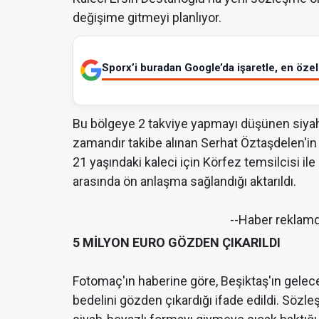
değişime gitmeyi planlıyor.
Sporx’i buradan Google’da işaretle, en özel 
Bu bölgeye 2 takviye yapmayı düşünen siyah
zamandır takibe alınan Serhat Öztaşdelen'in
21 yaşındaki kaleci için Körfez temsilcisi il
arasında ön anlaşma sağlandığı aktarıldı.
--Haber reklam
5 MİLYON EURO GÖZDEN ÇIKARILDI
Fotomaç'ın haberine göre, Beşiktaş'ın gelec
bedelini gözden çıkardığı ifade edildi. Söz