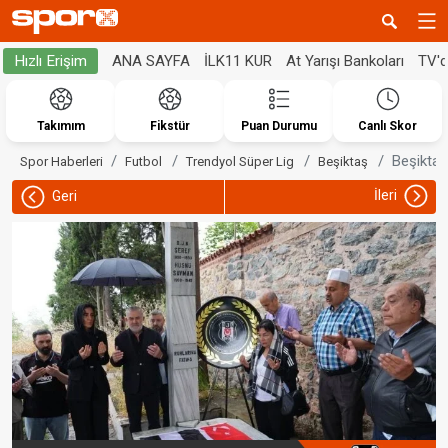
ANA SAYFA
İLK11 KUR
At Yarışı Bankoları
TV'
Hızlı Erişim
Takımım
Fikstür
Puan Durumu
Canlı Skor
Beşiktaş
Spor Haberleri
Futbol
Trendyol Süper Lig
Beşiktaş
İleri
Geri