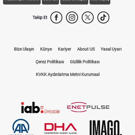
Takip Et
Bize Ulaşın
Künye
Kariyer
About US
Yasal Uyarı
Çerez Politikası
Gizlilik Politikası
KVKK Aydınlatma Metni Kurumsal