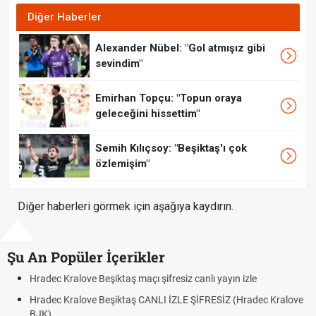
Diğer Haberler
Alexander Nübel: "Gol atmışız gibi
sevindim"
Emirhan Topçu: "Topun oraya
geleceğini hissettim"
Semih Kılıçsoy: "Beşiktaş'ı çok
özlemişim"
Diğer haberleri görmek için aşağıya kaydırın.
Şu An Popüler İçerikler
ec Kralove Beşiktaş maçı şifresiz canlı yayın izle
Hradec K
ec Kralove Beşiktaş CANLI İZLE ŞİFRESİZ (Hradec Kralove
Hradec 
)
BJK lin