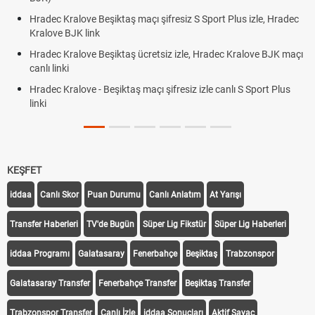
ec Kralove Beşiktaş maçı şifresiz S Sport Plus izle, Hradec
Trivela 
ove BJK link
Röveşat
ec Kralove Beşiktaş ücretsiz izle, Hradec Kralove BJK maçı
Plonjon
 linki
ec Kralove - Beşiktaş maçı şifresiz izle canlı S Sport Plus
KEŞFET
iddaa
Canlı Skor
Puan Durumu
Canlı Anlatım
At Yarışı
Transfer Haberleri
TV'de Bugün
Süper Lig Fikstür
Süper Lig Haberleri
iddaa Programı
Galatasaray
Fenerbahçe
Beşiktaş
Trabzonspor
Galatasaray Transfer
Fenerbahçe Transfer
Beşiktaş Transfer
Trabzonspor Transfer
Canlı İzle
iddaa Sonuçları
Aktif Sayaç