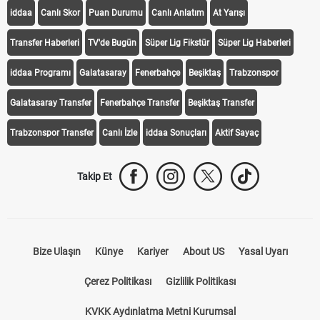
KEŞFET
iddaa
Canlı Skor
Puan Durumu
Canlı Anlatım
At Yarışı
Transfer Haberleri
TV'de Bugün
Süper Lig Fikstür
Süper Lig Haberleri
iddaa Programı
Galatasaray
Fenerbahçe
Beşiktaş
Trabzonspor
Galatasaray Transfer
Fenerbahçe Transfer
Beşiktaş Transfer
Trabzonspor Transfer
Canlı İzle
iddaa Sonuçları
Aktif Sayaç
Takip Et
Bize Ulaşın
Künye
Kariyer
About US
Yasal Uyarı
Çerez Politikası
Gizlilik Politikası