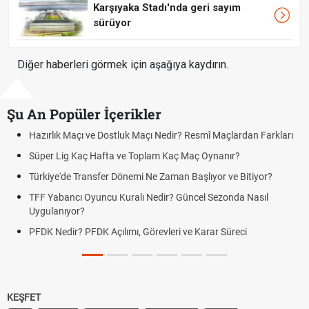
Karşıyaka Stadı'nda geri sayım
sürüyor
Diğer haberleri görmek için aşağıya kaydırın.
Şu An Popüler İçerikler
Maçı ve Dostluk Maçı Nedir? Resmî Maçlardan Farkları
Puan Durumu
g Kaç Hafta ve Toplam Kaç Maç Oynanır?
Skor Ne Dem
e Transfer Dönemi Ne Zaman Başlıyor ve Bitiyor?
Futbol Nasıl
ncı Oyuncu Kuralı Nedir? Güncel Sezonda Nasıl
Deplasman G
yor?
Uygulanıyor
r? PFDK Açılımı, Görevleri ve Karar Süreci
DGS Sonuçl
Tarihini Duy