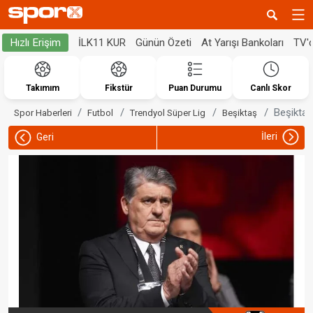
İLK11 KUR
Günün Özeti
At Yarışı Bankoları
TV'
Hızlı Erişim
Takımım
Fikstür
Puan Durumu
Canlı Skor
Beşiktaş
Spor Haberleri
Futbol
Trendyol Süper Lig
Beşiktaş
İleri
Geri