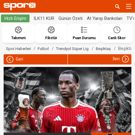
İLK11 KUR
Günün Özeti
At Yarışı Bankoları
TV'
Hızlı Erişim
Takımım
Fikstür
Puan Durumu
Canlı Skor
Beşiktaş
Spor Haberleri
Futbol
Trendyol Süper Lig
Beşiktaş
İleri
Geri