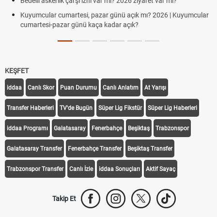
 ziyaret var mı?
Süper Lig Kaç Hafta ve Toplam Kaç Maç
ık mı? 2026 | Kuyumcular
k?
Türkiye'de Transfer Dönemi Ne Zaman Başl
KEŞFET
iddaa
Canlı Skor
Puan Durumu
Canlı Anlatım
At Yarışı
Transfer Haberleri
TV'de Bugün
Süper Lig Fikstür
Süper Lig Haberleri
iddaa Programı
Galatasaray
Fenerbahçe
Beşiktaş
Trabzonspor
Galatasaray Transfer
Fenerbahçe Transfer
Beşiktaş Transfer
Trabzonspor Transfer
Canlı İzle
iddaa Sonuçları
Aktif Sayaç
Takip Et