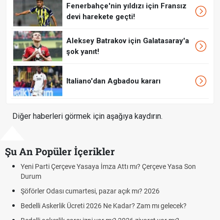
Fenerbahçe'nin yıldızı için Fransız
devi harekete geçti!
Aleksey Batrakov için Galatasaray'a
şok yanıt!
Italiano'dan Agbadou kararı
Diğer haberleri görmek için aşağıya kaydırın.
Şu An Popüler İçerikler
mı? Çerçeve Yasa Son
Hafta Sonları Yıllık İzinden Sayılır mı? Yı
Cumartesi ve Pazar Detayı
 mı? 2026
Aras Kargo Cumartesi-pazar açık mı? 20
Cumartesi çalışma saatleri!
? Zam mı gelecek?
Hazırlık Maçı ve Dostluk Maçı Nedir? Res