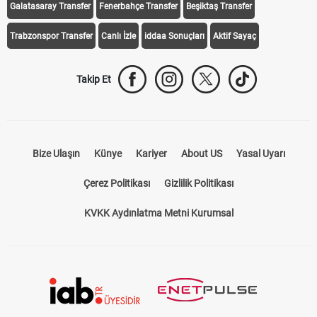
Galatasaray Transfer
Fenerbahçe Transfer
Beşiktaş Transfer
Trabzonspor Transfer
Canlı İzle
iddaa Sonuçları
Aktif Sayaç
Takip Et
Bize Ulaşın
Künye
Kariyer
About US
Yasal Uyarı
Çerez Politikası
Gizlilik Politikası
KVKK Aydınlatma Metni Kurumsal