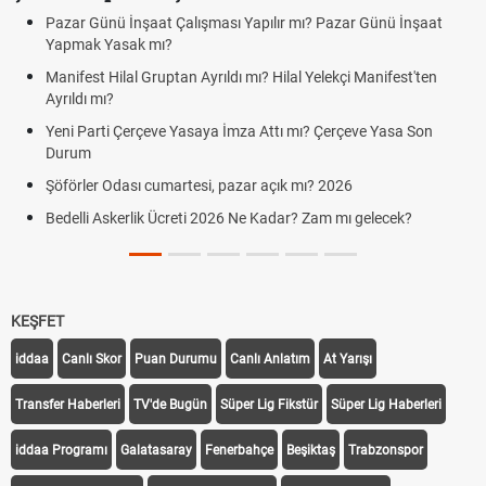
Pazar Günü İnşaat Çalışması Yapılır mı? Pazar Günü İnşaat
Yapmak Yasak mı?
Manifest Hilal Gruptan Ayrıldı mı? Hilal Yelekçi Manifest'ten
Ayrıldı mı?
Yeni Parti Çerçeve Yasaya İmza Attı mı? Çerçeve Yasa Son
Durum
Şöförler Odası cumartesi, pazar açık mı? 2026
Bedelli Askerlik Ücreti 2026 Ne Kadar? Zam mı gelecek?
KEŞFET
iddaa
Canlı Skor
Puan Durumu
Canlı Anlatım
At Yarışı
Transfer Haberleri
TV'de Bugün
Süper Lig Fikstür
Süper Lig Haberleri
iddaa Programı
Galatasaray
Fenerbahçe
Beşiktaş
Trabzonspor