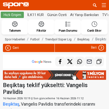
İLK11 KUR
Günün Özeti
At Yarışı Bankoları
TV'
Hızlı Erişim
Takımım
Fikstür
Puan Durumu
Canlı Skor
Beşiktaş 
Spor Haberleri
Futbol
Trendyol Süper Lig
Beşiktaş
İleri
Geri
Beşiktaş teklif yükseltti: Vangelis
Pavlidis
16 Haziran 2026 10:19
|| Son güncelleme
16 Haziran 2026 11:12
Beşiktaş
, Vangelis Pavlidis transferindeki ısrarını