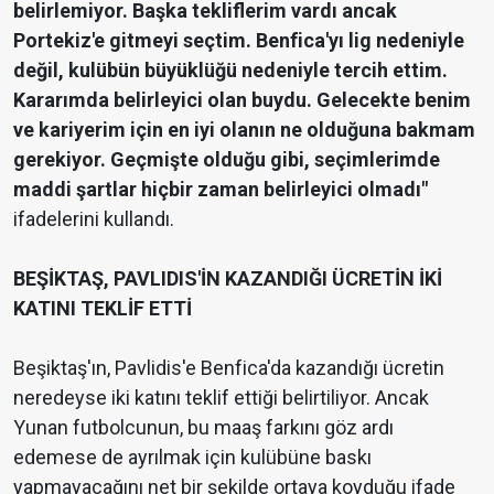
belirlemiyor. Başka tekliflerim vardı ancak
Portekiz'e gitmeyi seçtim. Benfica'yı lig nedeniyle
değil, kulübün büyüklüğü nedeniyle tercih ettim.
Kararımda belirleyici olan buydu. Gelecekte benim
ve kariyerim için en iyi olanın ne olduğuna bakmam
gerekiyor. Geçmişte olduğu gibi, seçimlerimde
maddi şartlar hiçbir zaman belirleyici olmadı"
ifadelerini kullandı.
BEŞİKTAŞ, PAVLIDIS'İN KAZANDIĞI ÜCRETİN İKİ
KATINI TEKLİF ETTİ
Beşiktaş'ın, Pavlidis'e Benfica'da kazandığı ücretin
neredeyse iki katını teklif ettiği belirtiliyor. Ancak
Yunan futbolcunun, bu maaş farkını göz ardı
edemese de ayrılmak için kulübüne baskı
yapmayacağını net bir şekilde ortaya koyduğu ifade