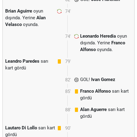
Brian Aguirre
oyun
74'
dışında. Yerine
Alan
Velasco
oyunda.
Leonardo Heredia
oyun
74'
dışında. Yerine
Franco
Alfonso
oyunda.
Leandro Paredes
sarı
79'
kart gördü
GOL!
Ivan Gomez
82'
Franco Alfonso
sarı kart
85'
gördü
Alan Aguerre
sarı kart
88'
gördü
Lautaro Di Lollo
sarı kart
90'
gördü