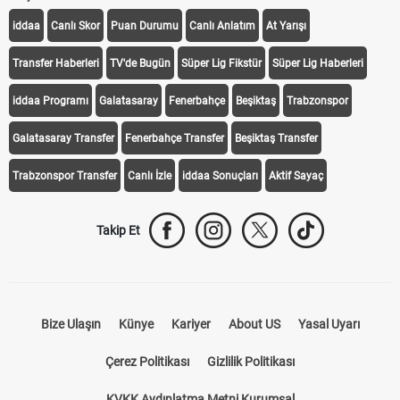
KEŞFET
iddaa
Canlı Skor
Puan Durumu
Canlı Anlatım
At Yarışı
Transfer Haberleri
TV'de Bugün
Süper Lig Fikstür
Süper Lig Haberleri
iddaa Programı
Galatasaray
Fenerbahçe
Beşiktaş
Trabzonspor
Galatasaray Transfer
Fenerbahçe Transfer
Beşiktaş Transfer
Trabzonspor Transfer
Canlı İzle
iddaa Sonuçları
Aktif Sayaç
Takip Et
Bize Ulaşın
Künye
Kariyer
About US
Yasal Uyarı
Çerez Politikası
Gizlilik Politikası