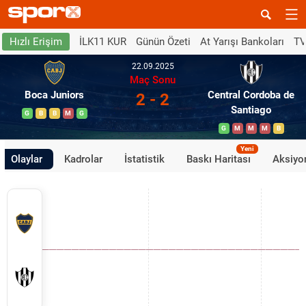
İLK11 KUR
Günün Özeti
At Yarışı Bankoları
TV
Hızlı Erişim
22.09.2025
Maç Sonu
Boca Juniors
Central Cordoba de
2 - 2
Santiago
G
B
B
M
G
G
M
M
M
B
Yeni
Olaylar
Kadrolar
İstatistik
Baskı Haritası
Aksiyon