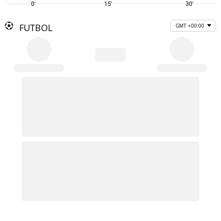
0'
15'
30'
FUTBOL
GMT +00:00