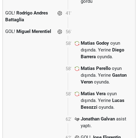
gördü
GOL!
Rodrigo Andres
41'
Battaglia
GOL!
Miguel Merentiel
56'
Matias Godoy
oyun
58'
dışında. Yerine
Diego
Barrera
oyunda.
Matias Perello
oyun
58'
dışında. Yerine
Gaston
Veron
oyunda.
Matias Vera
oyun
58'
dışında. Yerine
Lucas
Besozzi
oyunda.
Jonathan Galvan
asist
62'
yaptı.
GOL!
Jose Florentin
62'