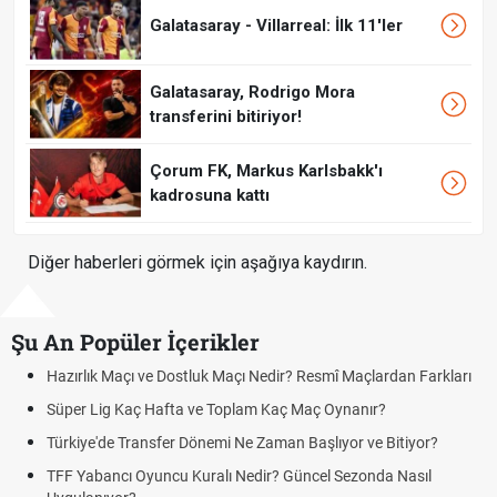
Galatasaray - Villarreal: İlk 11'ler
Galatasaray, Rodrigo Mora
transferini bitiriyor!
Çorum FK, Markus Karlsbakk'ı
kadrosuna kattı
Diğer haberleri görmek için aşağıya kaydırın.
Şu An Popüler İçerikler
zırlık Maçı ve Dostluk Maçı Nedir? Resmî Maçlardan Farkları
Puan
üper Lig Kaç Hafta ve Toplam Kaç Maç Oynanır?
Skor
rkiye'de Transfer Dönemi Ne Zaman Başlıyor ve Bitiyor?
Futbo
F Yabancı Oyuncu Kuralı Nedir? Güncel Sezonda Nasıl
Depla