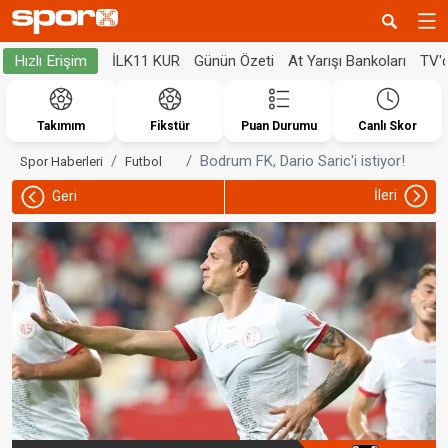
İLK11 KUR
Günün Özeti
At Yarışı Bankoları
TV'
Hızlı Erişim
Takımım
Fikstür
Puan Durumu
Canlı Skor
Bodrum FK, Dario Saric'i istiyor!
Spor Haberleri
Futbol
İleri
Geri