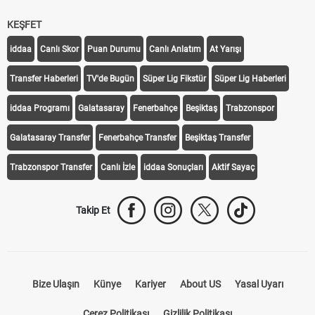
KEŞFET
iddaa
Canlı Skor
Puan Durumu
Canlı Anlatım
At Yarışı
Transfer Haberleri
TV'de Bugün
Süper Lig Fikstür
Süper Lig Haberleri
iddaa Programı
Galatasaray
Fenerbahçe
Beşiktaş
Trabzonspor
Galatasaray Transfer
Fenerbahçe Transfer
Beşiktaş Transfer
Trabzonspor Transfer
Canlı İzle
iddaa Sonuçları
Aktif Sayaç
Takip Et
Bize Ulaşın
Künye
Kariyer
About US
Yasal Uyarı
Çerez Politikası
Gizlilik Politikası