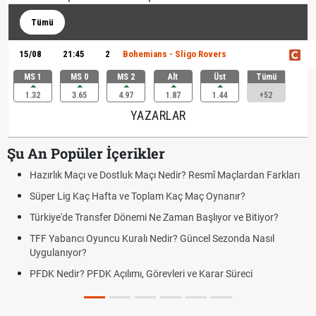
Tümü
15/08
21:45
2
Bohemians - Sligo Rovers
MS 1
MS 0
MS 2
Alt
Üst
Tümü
1.32
3.65
4.97
1.87
1.44
+52
YAZARLAR
Şu An Popüler İçerikler
Hazırlık Maçı ve Dostluk Maçı Nedir? Resmî Maçlardan Farkları
Süper Lig Kaç Hafta ve Toplam Kaç Maç Oynanır?
Türkiye'de Transfer Dönemi Ne Zaman Başlıyor ve Bitiyor?
TFF Yabancı Oyuncu Kuralı Nedir? Güncel Sezonda Nasıl
Uygulanıyor?
PFDK Nedir? PFDK Açılımı, Görevleri ve Karar Süreci