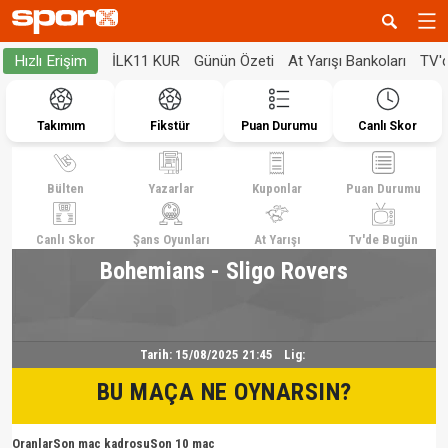
İLK11 KUR
Günün Özeti
At Yarışı Bankoları
TV'
Hızlı Erişim
Takımım
Fikstür
Puan Durumu
Canlı Skor
Bülten
Yazarlar
Kuponlar
Puan Durumu
Canlı Skor
Şans Oyunları
At Yarışı
Tv'de Bugün
Bohemians - Sligo Rovers
Tarih:
15/08/2025 21:45
Lig:
BU MAÇA NE OYNARSIN?
Oranlar
Son maç kadrosu
Son 10 maç