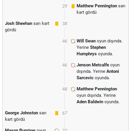
Matthew Pennington
sarı
29'
kart gördü
Josh Sheehan
sarı kart
38'
gördü
Will Swan
oyun dışında.
46'
Yerine
Stephen
Humphrys
oyunda.
Jenson Metcalfe
oyun
46'
dışında. Yerine
Antoni
Sarcevic
oyunda.
Matthew Pennington
48'
oyun dışında. Yerine
Aden Baldwin
oyunda.
George Johnston
sarı
67'
kart gördü
Mason Burstow
oyun
71'