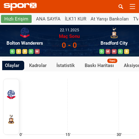
ANA SAYFA
İLK11 KUR
At Yarışı Bankoları
TV
Hızlı Erişim
22.11.2025
Maç Sonu
Bolton Wanderers
Bradford City
0 - 0
G
B
B
G
M
G
M
M
G
B
Yeni
Olaylar
Kadrolar
İstatistik
Baskı Haritası
Aksiyon
0'
15'
30'