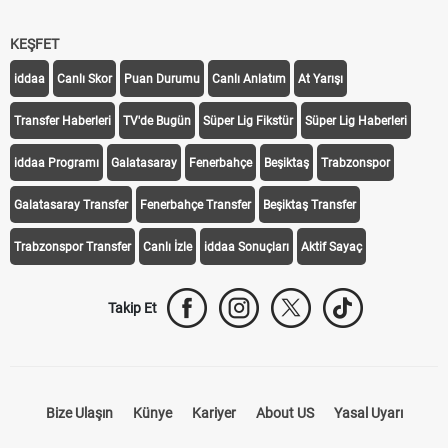
KEŞFET
iddaa
Canlı Skor
Puan Durumu
Canlı Anlatım
At Yarışı
Transfer Haberleri
TV'de Bugün
Süper Lig Fikstür
Süper Lig Haberleri
iddaa Programı
Galatasaray
Fenerbahçe
Beşiktaş
Trabzonspor
Galatasaray Transfer
Fenerbahçe Transfer
Beşiktaş Transfer
Trabzonspor Transfer
Canlı İzle
iddaa Sonuçları
Aktif Sayaç
Takip Et
Bize Ulaşın
Künye
Kariyer
About US
Yasal Uyarı