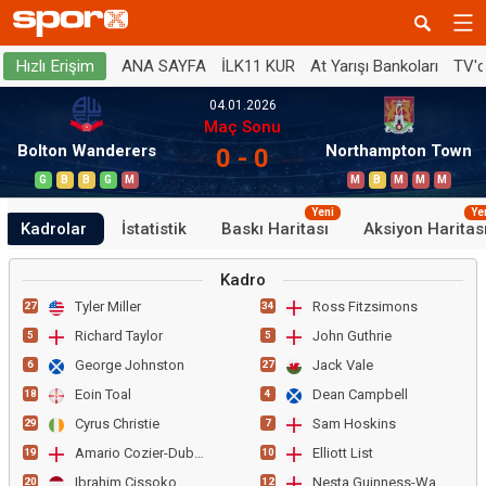
ANA SAYFA
İLK11 KUR
At Yarışı Bankoları
TV'
Hızlı Erişim
04.01.2026
Maç Sonu
Bolton Wanderers
Northampton Town
0 - 0
G
B
B
G
M
M
B
M
M
M
Yeni
Ye
Kadrolar
İstatistik
Baskı Haritası
Aksiyon Haritas
Kadro
Tyler Miller
Ross Fitzsimons
27
34
Richard Taylor
John Guthrie
5
5
George Johnston
Jack Vale
6
27
Eoin Toal
Dean Campbell
18
4
Cyrus Christie
Sam Hoskins
29
7
Amario Cozier-Duberry
Elliott List
19
10
Ibrahim Cissoko
Nesta Guinness-Walker
20
12