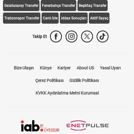
Galatasaray Transfer
Fenerbahçe Transfer
Beşiktaş Transfer
Trabzonspor Transfer
Canlı İzle
iddaa Sonuçları
Aktif Sayaç
Takip Et
Bize Ulaşın
Künye
Kariyer
About US
Yasal Uyarı
Çerez Politikası
Gizlilik Politikası
KVKK Aydınlatma Metni Kurumsal