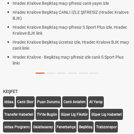
Hradec Kralove Beşiktaş maçı şifresiz canlı yayın izle
Hradec Kralove Beşiktaş CANLI İZLE ŞİFRESİZ (Hradec Kralove
BJK)
Hradec Kralove Beşiktaş maçı şifresiz S Sport Plus izle, Hradec
Kralove BJK link
Hradec Kralove Beşiktaş ücretsiz izle, Hradec Kralove BJK maçı
canlı linki
Hradec Kralove - Beşiktaş maçı şifresiz izle canlı S Sport Plus
linki
KEŞFET
iddaa
Canlı Skor
Puan Durumu
Canlı Anlatım
At Yarışı
Transfer Haberleri
TV'de Bugün
Süper Lig Fikstür
Süper Lig Haberleri
iddaa Programı
Galatasaray
Fenerbahçe
Beşiktaş
Trabzonspor