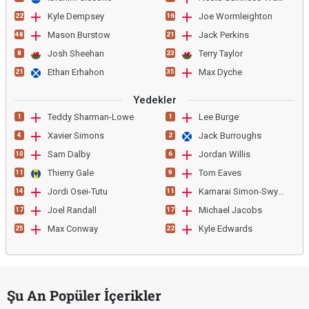
Kyle Dempsey
Joe Wormleighton
22
16
Mason Burstow
Jack Perkins
48
21
Josh Sheehan
Terry Taylor
8
23
Ethan Erhahon
Max Dyche
21
35
Yedekler
Teddy Sharman-Lowe
Lee Burge
1
1
Xavier Simons
Jack Burroughs
4
2
Sam Dalby
Jordan Willis
10
6
Thierry Gale
Tom Eaves
11
9
Jordi Osei-Tutu
Kamarai Simon-Swyer
14
11
Joel Randall
Michael Jacobs
17
17
Max Conway
Kyle Edwards
25
22
Şu An Popüler İçerikler