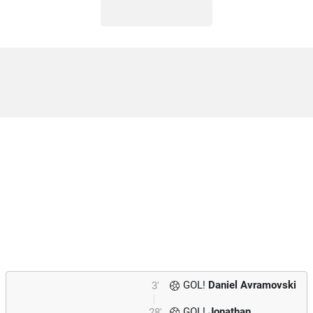
GOL!
Daniel Avramovski
3'
GOL!
Jonathan
28'