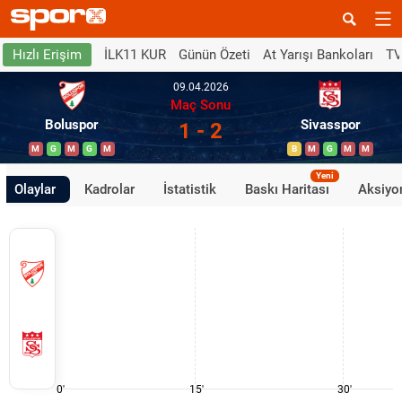
İLK11 KUR
Günün Özeti
At Yarışı Bankoları
TV
Hızlı Erişim
09.04.2026
Maç Sonu
Boluspor
Sivasspor
1 - 2
M
G
M
G
M
B
M
G
M
M
Yeni
Olaylar
Kadrolar
İstatistik
Baskı Haritası
Aksiyon
0'
15'
30'