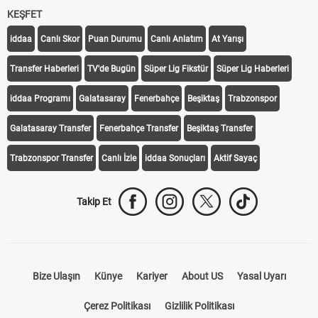
KEŞFET
iddaa
Canlı Skor
Puan Durumu
Canlı Anlatım
At Yarışı
Transfer Haberleri
TV'de Bugün
Süper Lig Fikstür
Süper Lig Haberleri
iddaa Programı
Galatasaray
Fenerbahçe
Beşiktaş
Trabzonspor
Galatasaray Transfer
Fenerbahçe Transfer
Beşiktaş Transfer
Trabzonspor Transfer
Canlı İzle
iddaa Sonuçları
Aktif Sayaç
Takip Et
Bize Ulaşın
Künye
Kariyer
About US
Yasal Uyarı
Çerez Politikası
Gizlilik Politikası