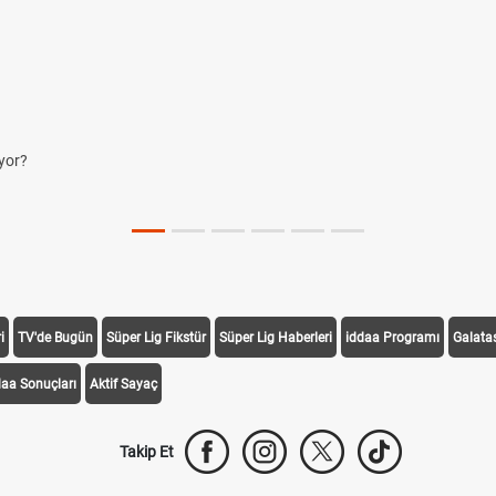
yor?
i
TV'de Bugün
Süper Lig Fikstür
Süper Lig Haberleri
iddaa Programı
Galata
daa Sonuçları
Aktif Sayaç
Takip Et