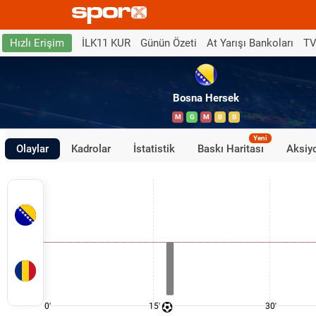
İLK11 KUR
Günün Özeti
At Yarışı Bankoları
TV
Hızlı Erişim
Bosna Hersek
M
G
M
B
B
Yeni
Olaylar
Kadrolar
İstatistik
Baskı Haritası
Aksiyo
0'
15'
30'