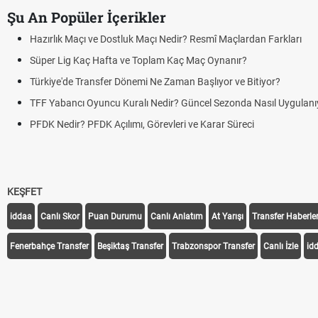
Şu An Popüler İçerikler
Hazırlık Maçı ve Dostluk Maçı Nedir? Resmî Maçlardan Farkları
Süper Lig Kaç Hafta ve Toplam Kaç Maç Oynanır?
Türkiye'de Transfer Dönemi Ne Zaman Başlıyor ve Bitiyor?
TFF Yabancı Oyuncu Kuralı Nedir? Güncel Sezonda Nasıl Uygulanı
PFDK Nedir? PFDK Açılımı, Görevleri ve Karar Süreci
KEŞFET
iddaa
Canlı Skor
Puan Durumu
Canlı Anlatım
At Yarışı
Transfer Haberler
Fenerbahçe Transfer
Beşiktaş Transfer
Trabzonspor Transfer
Canlı İzle
id