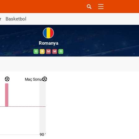
r
Basketbol
Romanya
G
B
M
M
G
Maç Sonucu
90 '