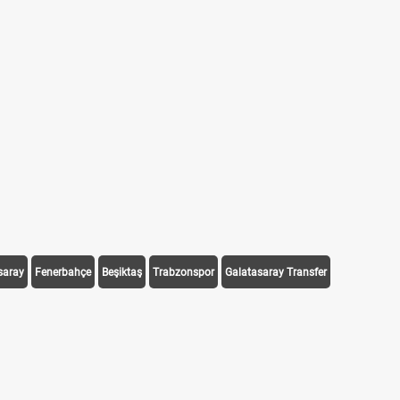
saray
Fenerbahçe
Beşiktaş
Trabzonspor
Galatasaray Transfer