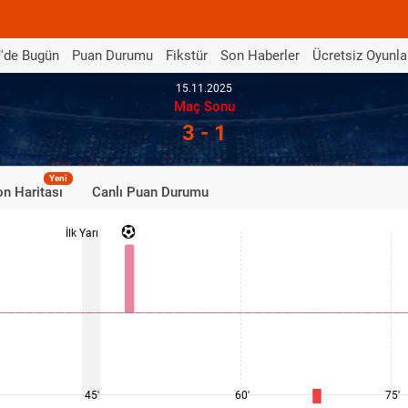
'de Bugün
Puan Durumu
Fikstür
Son Haberler
Ücretsiz Oyunla
15.11.2025
Maç Sonu
3 - 1
Yeni
n Haritası
Canlı Puan Durumu
İlk Yarı
45'
60'
75'