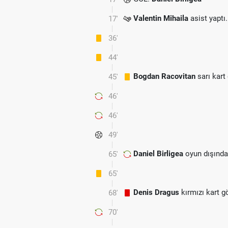
Valentin Mihaila
asist yaptı.
17'
36'
44'
Bogdan Racovitan
sarı kart
45'
46'
46'
49'
Daniel Birligea
oyun dışında
65'
65'
Denis Dragus
kırmızı kart g
68'
70'