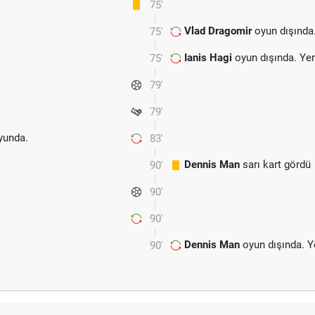
75'
Vlad Dragomir
oyun dışında
75'
Ianis Hagi
oyun dışında. Ye
75'
79'
79'
unda.
83'
Dennis Man
sarı kart gördü
90'
90'
90'
Dennis Man
oyun dışında. Y
90'