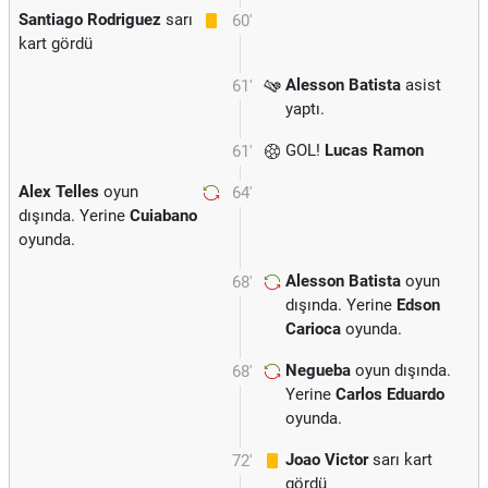
Santiago Rodriguez
sarı
60'
kart gördü
Alesson Batista
asist
61'
yaptı.
GOL!
Lucas Ramon
61'
Alex Telles
oyun
64'
dışında. Yerine
Cuiabano
oyunda.
Alesson Batista
oyun
68'
dışında. Yerine
Edson
Carioca
oyunda.
Negueba
oyun dışında.
68'
Yerine
Carlos Eduardo
oyunda.
Joao Victor
sarı kart
72'
gördü