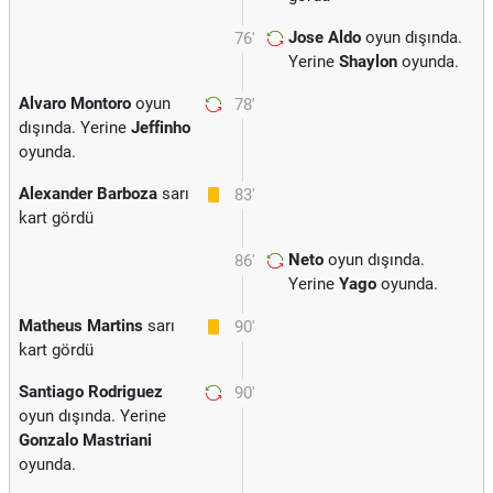
Jose Aldo
oyun dışında.
76'
Yerine
Shaylon
oyunda.
Alvaro Montoro
oyun
78'
dışında. Yerine
Jeffinho
oyunda.
Alexander Barboza
sarı
83'
kart gördü
Neto
oyun dışında.
86'
Yerine
Yago
oyunda.
Matheus Martins
sarı
90'
kart gördü
Santiago Rodriguez
90'
oyun dışında. Yerine
Gonzalo Mastriani
oyunda.