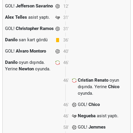
GOL!
Jefferson Savarino
12'
Alex Telles
asist yaptı.
31'
GOL!
Christopher Ramos
31'
Danilo
sarı kart gördü
36'
GOL!
Alvaro Montoro
40'
Danilo
oyun dışında.
46'
Yerine
Newton
oyunda.
Cristian Renato
oyun
46'
dışında. Yerine
Chico
oyunda.
GOL!
Chico
46'
Negueba
asist yaptı.
46'
GOL!
Jemmes
58'