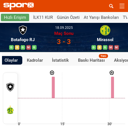
İLK11 KUR
Günün Özeti
At Yarışı Bankoları
TV
Hızlı Erişim
18.09.2025
Maç Sonu
Botafogo RJ
Mirassol
3 - 3
G
B
G
M
G
G
B
G
M
M
Yeni
Olaylar
Kadrolar
İstatistik
Baskı Haritası
Aksiyon
0'
15'
30'