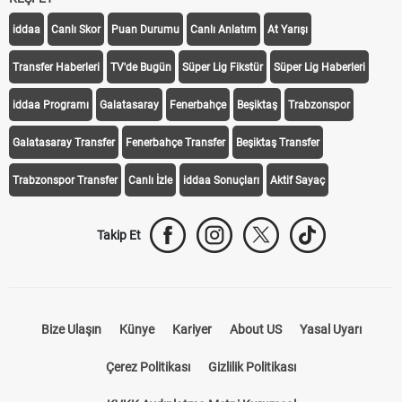
iddaa
Canlı Skor
Puan Durumu
Canlı Anlatım
At Yarışı
Transfer Haberleri
TV'de Bugün
Süper Lig Fikstür
Süper Lig Haberleri
iddaa Programı
Galatasaray
Fenerbahçe
Beşiktaş
Trabzonspor
Galatasaray Transfer
Fenerbahçe Transfer
Beşiktaş Transfer
Trabzonspor Transfer
Canlı İzle
iddaa Sonuçları
Aktif Sayaç
Takip Et
Bize Ulaşın
Künye
Kariyer
About US
Yasal Uyarı
Çerez Politikası
Gizlilik Politikası