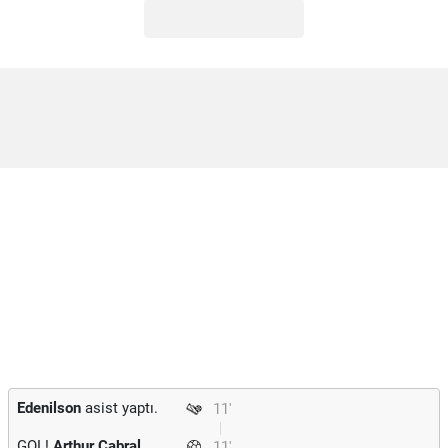
Edenilson
asist yaptı.
11'
GOL!
Arthur Cabral
11'