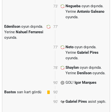
Negueba
oyun dışında.
73'
Yerine
Antonio Galeano
oyunda.
Edenilson
oyun dışında.
77'
Yerine
Nahuel Ferraresi
oyunda.
Neto
oyun dışında.
77'
Yerine
Gabriel Pires
oyunda.
Shaylon
oyun dışında.
78'
Yerine
Denilson
oyunda.
GOL!
Igor Marques
90'
Bastos
sarı kart gördü
90'
Gabriel Pires
asist yaptı.
90'