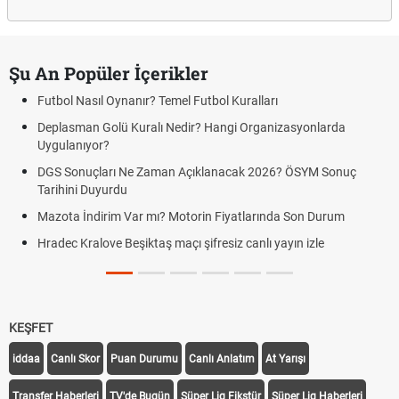
Şu An Popüler İçerikler
Futbol Nasıl Oynanır? Temel Futbol Kuralları
Deplasman Golü Kuralı Nedir? Hangi Organizasyonlarda
Uygulanıyor?
DGS Sonuçları Ne Zaman Açıklanacak 2026? ÖSYM Sonuç
Tarihini Duyurdu
Mazota İndirim Var mı? Motorin Fiyatlarında Son Durum
Hradec Kralove Beşiktaş maçı şifresiz canlı yayın izle
KEŞFET
iddaa
Canlı Skor
Puan Durumu
Canlı Anlatım
At Yarışı
Transfer Haberleri
TV'de Bugün
Süper Lig Fikstür
Süper Lig Haberleri