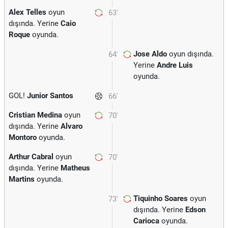
Alex Telles
oyun
63'
dışında. Yerine
Caio
Roque
oyunda.
Jose Aldo
oyun dışında.
64'
Yerine
Andre Luis
oyunda.
GOL!
Junior Santos
66'
Cristian Medina
oyun
70'
dışında. Yerine
Alvaro
Montoro
oyunda.
Arthur Cabral
oyun
70'
dışında. Yerine
Matheus
Martins
oyunda.
Tiquinho Soares
oyun
73'
dışında. Yerine
Edson
Carioca
oyunda.