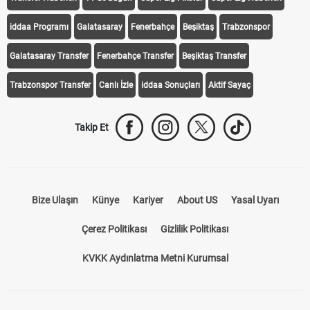
iddaa Programı
Galatasaray
Fenerbahçe
Beşiktaş
Trabzonspor
Galatasaray Transfer
Fenerbahçe Transfer
Beşiktaş Transfer
Trabzonspor Transfer
Canlı İzle
iddaa Sonuçları
Aktif Sayaç
Takip Et
Bize Ulaşın
Künye
Kariyer
About US
Yasal Uyarı
Çerez Politikası
Gizlilik Politikası
KVKK Aydınlatma Metni Kurumsal