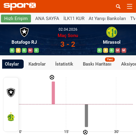
ANA SAYFA
İLK11 KUR
At Yarışı Bankoları
TV
Hızlı Erişim
02.04.2026
Maç Sonu
Botafogo RJ
Mirassol
3 - 2
G
B
G
M
G
G
B
G
M
M
Yeni
Olaylar
Kadrolar
İstatistik
Baskı Haritası
Aksiyon
0'
15'
30'