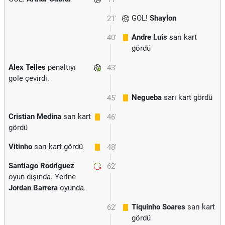
GOL!
Shaylon
21'
Andre Luis
sarı kart
40'
gördü
Alex Telles
penaltıyı
43'
gole çevirdi.
Negueba
sarı kart gördü
45'
Cristian Medina
sarı kart
46'
gördü
Vitinho
sarı kart gördü
48'
Santiago Rodriguez
62'
oyun dışında. Yerine
Jordan Barrera
oyunda.
Tiquinho Soares
sarı kart
62'
gördü