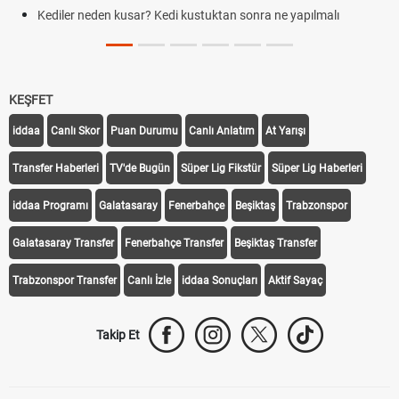
Kediler neden kusar? Kedi kustuktan sonra ne yapılmalı
KEŞFET
iddaa
Canlı Skor
Puan Durumu
Canlı Anlatım
At Yarışı
Transfer Haberleri
TV'de Bugün
Süper Lig Fikstür
Süper Lig Haberleri
iddaa Programı
Galatasaray
Fenerbahçe
Beşiktaş
Trabzonspor
Galatasaray Transfer
Fenerbahçe Transfer
Beşiktaş Transfer
Trabzonspor Transfer
Canlı İzle
iddaa Sonuçları
Aktif Sayaç
Takip Et