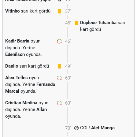
Vitinho
sarı kart gördü
37'
Duplexe Tchamba
sarı
45'
kart gördü
Kadir Barria
oyun
46'
dışında. Yerine
Edenilson
oyunda.
Danilo
sarı kart gördü
49'
Alex Telles
oyun
63'
dışında. Yerine
Fernando
Marcal
oyunda.
Cristian Medina
oyun
63'
dışında. Yerine
Allan
oyunda.
GOL!
Alef Manga
70'