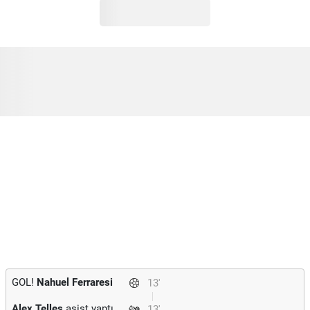
GOL!
Nahuel Ferraresi
13'
Alex Telles
asist yaptı.
13'