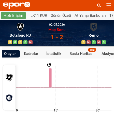
İLK11 KUR
Günün Özeti
At Yarışı Bankoları
TV
Hızlı Erişim
02.05.2026
Maç Sonu
Botafogo RJ
Remo
1 - 2
B
G
B
G
M
B
M
G
M
G
Yeni
Olaylar
Kadrolar
İstatistik
Baskı Haritası
Aksiyon
0'
15'
30'