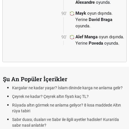
Alexandre
oyunda.
Mayk
oyun dışında.
90'
Yerine
David Braga
oyunda.
Alef Manga
oyun dışında.
90'
Yerine
Poveda
oyunda.
Şu An Popüler İçerikler
Kargalar ne kadar yaşar? İslam dininde karga ne anlama gelir?
Çeyrek ne kadar? Çeyrek altın fiyatı kaç TL?
Rüyada altın görmek ne anlama geliyor? 8 kısa maddede Altın
rüya tabiri
Sabır duası, duaları ve Sabır ile ilgili ayetler hadisler! Kuran'da
sabır nasıl anlatılır?