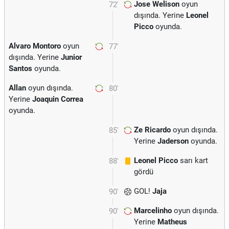
Jose Welison
oyun
72'
dışında. Yerine
Leonel
Picco
oyunda.
Alvaro Montoro
oyun
77'
dışında. Yerine
Junior
Santos
oyunda.
Allan
oyun dışında.
80'
Yerine
Joaquin Correa
oyunda.
Ze Ricardo
oyun dışında.
85'
Yerine
Jaderson
oyunda.
Leonel Picco
sarı kart
88'
gördü
GOL!
Jaja
90'
Marcelinho
oyun dışında.
90'
Yerine
Matheus