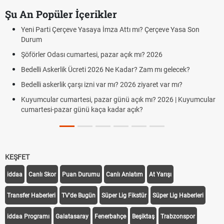
Şu An Popüler İçerikler
Yeni Parti Çerçeve Yasaya İmza Attı mı? Çerçeve Yasa Son
Durum
Şöförler Odası cumartesi, pazar açık mı? 2026
Bedelli Askerlik Ücreti 2026 Ne Kadar? Zam mı gelecek?
Bedelli askerlik çarşı izni var mı? 2026 ziyaret var mı?
Kuyumcular cumartesi, pazar günü açık mı? 2026 | Kuyumcular
cumartesi-pazar günü kaça kadar açık?
KEŞFET
iddaa
Canlı Skor
Puan Durumu
Canlı Anlatım
At Yarışı
Transfer Haberleri
TV'de Bugün
Süper Lig Fikstür
Süper Lig Haberleri
iddaa Programı
Galatasaray
Fenerbahçe
Beşiktaş
Trabzonspor