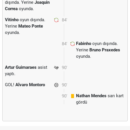
dışında. Yerine
Joaquin
Correa
oyunda.
Vitinho
oyun dışında.
84'
Yerine
Mateo Ponte
oyunda.
Fabinho
oyun dışında.
84'
Yerine
Bruno Praxedes
oyunda.
Artur Guimaraes
asist
90'
yaptı.
GOL!
Alvaro Montoro
90'
Nathan Mendes
sarı kart
90'
gördü