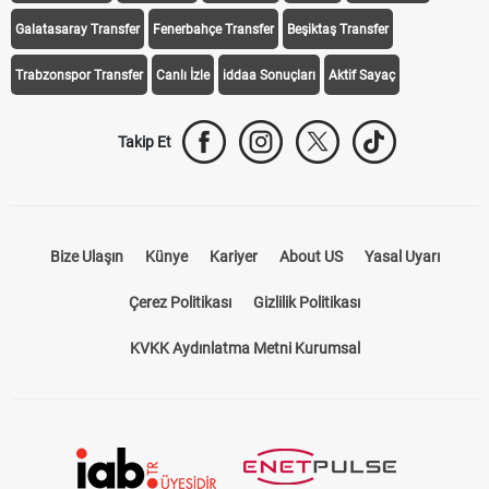
Galatasaray Transfer
Fenerbahçe Transfer
Beşiktaş Transfer
Trabzonspor Transfer
Canlı İzle
iddaa Sonuçları
Aktif Sayaç
Takip Et
Bize Ulaşın
Künye
Kariyer
About US
Yasal Uyarı
Çerez Politikası
Gizlilik Politikası
KVKK Aydınlatma Metni Kurumsal