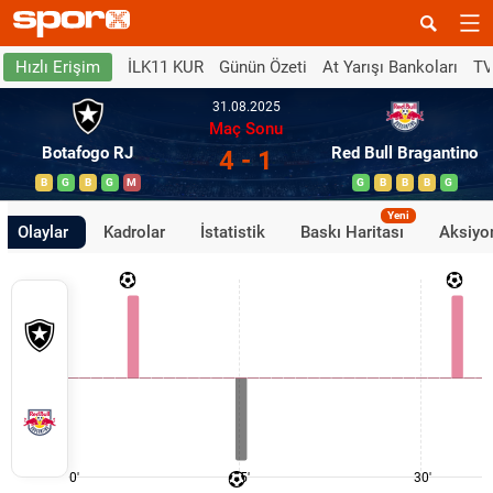
İLK11 KUR
Günün Özeti
At Yarışı Bankoları
TV
Hızlı Erişim
31.08.2025
Maç Sonu
Botafogo RJ
Red Bull Bragantino
4 - 1
B
G
B
G
M
G
B
B
B
G
Yeni
Olaylar
Kadrolar
İstatistik
Baskı Haritası
Aksiyon
0'
15'
30'