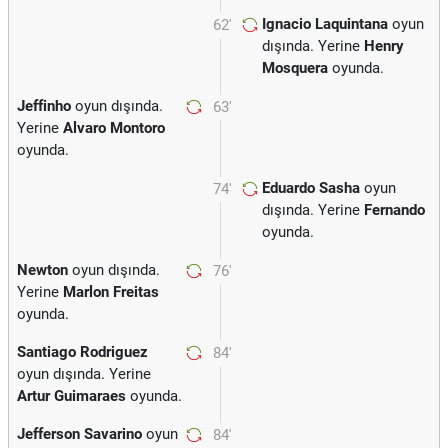
Ignacio Laquintana
oyun
62'
dışında. Yerine
Henry
Mosquera
oyunda.
Jeffinho
oyun dışında.
63'
Yerine
Alvaro Montoro
oyunda.
Eduardo Sasha
oyun
74'
dışında. Yerine
Fernando
oyunda.
Newton
oyun dışında.
76'
Yerine
Marlon Freitas
oyunda.
Santiago Rodriguez
84'
oyun dışında. Yerine
Artur Guimaraes
oyunda.
Jefferson Savarino
oyun
84'