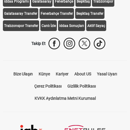
iddaa Programı
Galatasaray
Fenerbahçe
Beşiktaş
Trabzonspor
Galatasaray Transfer
Fenerbahçe Transfer
Beşiktaş Transfer
Trabzonspor Transfer
Canlı İzle
iddaa Sonuçları
Aktif Sayaç
Takip Et
Bize Ulaşın
Künye
Kariyer
About US
Yasal Uyarı
Çerez Politikası
Gizlilik Politikası
KVKK Aydınlatma Metni Kurumsal