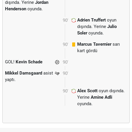
dışında. Yerine
Jordan
Henderson
oyunda.
Adrien Truffert
oyun
90'
dışında. Yerine
Julio
Soler
oyunda.
Marcus Tavernier
sarı
90'
kart gördü
GOL!
Kevin Schade
90'
Mikkel Damsgaard
asist
90'
yaptı.
Alex Scott
oyun dışında.
90'
Yerine
Amine Adli
oyunda.