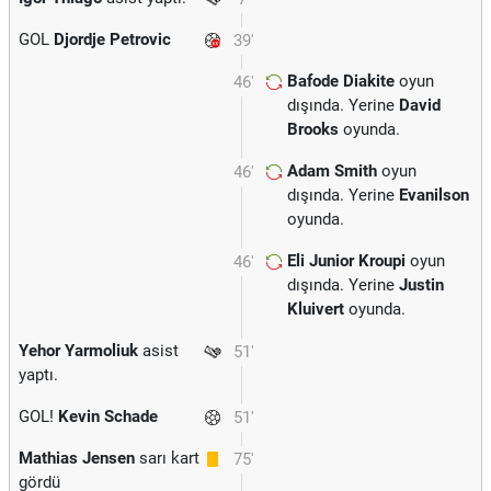
GOL
Djordje Petrovic
39'
Bafode Diakite
oyun
46'
dışında. Yerine
David
Brooks
oyunda.
Adam Smith
oyun
46'
dışında. Yerine
Evanilson
oyunda.
Eli Junior Kroupi
oyun
46'
dışında. Yerine
Justin
Kluivert
oyunda.
Yehor Yarmoliuk
asist
51'
yaptı.
GOL!
Kevin Schade
51'
Mathias Jensen
sarı kart
75'
gördü