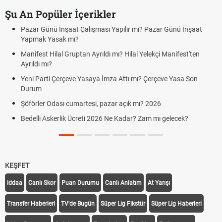
Şu An Popüler İçerikler
Pazar Günü İnşaat Çalışması Yapılır mı? Pazar Günü İnşaat
Yapmak Yasak mı?
Manifest Hilal Gruptan Ayrıldı mı? Hilal Yelekçi Manifest'ten
Ayrıldı mı?
Yeni Parti Çerçeve Yasaya İmza Attı mı? Çerçeve Yasa Son
Durum
Şöförler Odası cumartesi, pazar açık mı? 2026
Bedelli Askerlik Ücreti 2026 Ne Kadar? Zam mı gelecek?
KEŞFET
iddaa
Canlı Skor
Puan Durumu
Canlı Anlatım
At Yarışı
Transfer Haberleri
TV'de Bugün
Süper Lig Fikstür
Süper Lig Haberleri