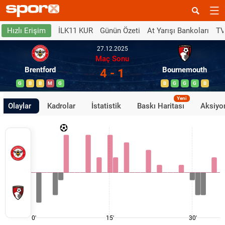
İLK11 KUR
Günün Özeti
At Yarışı Bankoları
TV
Hızlı Erişim
27.12.2025
Maç Sonu
Brentford
Bournemouth
4 - 1
G
B
B
M
G
B
G
G
G
B
Yeni
Olaylar
Kadrolar
İstatistik
Baskı Haritası
Aksiyon
0'
15'
30'