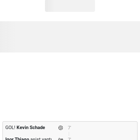
GOL!
Kevin Schade
7'
Igor Thiago
asist yaptı.
7'