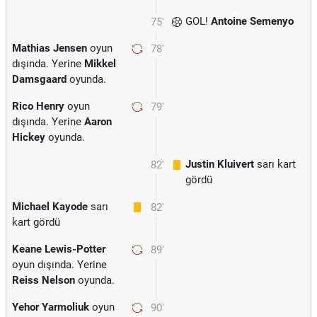
GOL!
Antoine Semenyo
75'
Mathias Jensen
oyun
78'
dışında. Yerine
Mikkel
Damsgaard
oyunda.
Rico Henry
oyun
79'
dışında. Yerine
Aaron
Hickey
oyunda.
Justin Kluivert
sarı kart
82'
gördü
Michael Kayode
sarı
82'
kart gördü
Keane Lewis-Potter
89'
oyun dışında. Yerine
Reiss Nelson
oyunda.
Yehor Yarmoliuk
oyun
90'